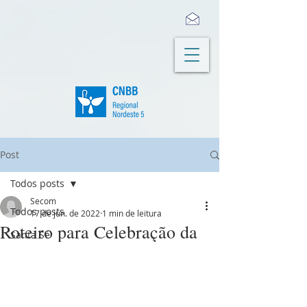
Post
Todos posts
Secom
Todos posts
17 de jun. de 2022
1 min de leitura
Roteiro para Celebração da
Santa Sé
Palavra - 19/06/2022
Palavra oficial
Palavras episcopais
Maranhão