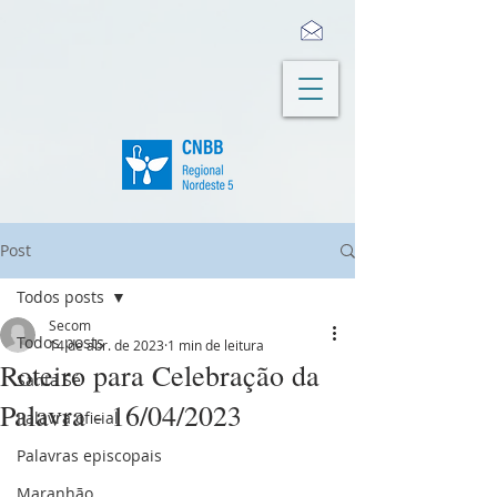
Post
Todos posts
Secom
Todos posts
14 de abr. de 2023
1 min de leitura
Roteiro para Celebração da
Santa Sé
Palavra - 16/04/2023
Palavra oficial
Palavras episcopais
Maranhão