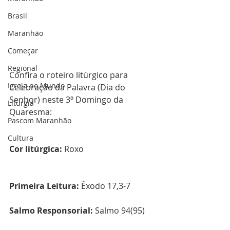
Brasil
Maranhão
Começar
Regional
Confira o roteiro litúrgico para 
Igreja no Mundo
Celebração da Palavra (Dia do 
Senhor) neste 3º Domingo da 
Liturgia
Quaresma:  
Pascom Maranhão
Cultura
Cor litúrgica:
 Roxo
Primeira Leitura:
 Êxodo 17,3-7
Salmo Responsorial:
 Salmo 94(95)