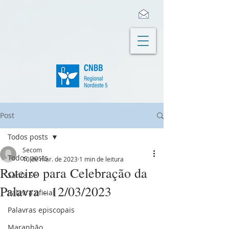
Post
Todos posts
Secom
Todos posts
10 de mar. de 2023
1 min de leitura
Roteiro para Celebração da
Santa Sé
Palavra - 12/03/2023
Palavra oficial
Palavras episcopais
Maranhão