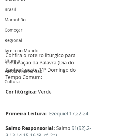
Brasil
Maranhão
Começar
Regional
Igreja no Mundo
Confira o roteiro litúrgico para 
Liturgia
Celebração da Palavra (Dia do 
Senhor) neste 11º Domingo do 
Pascom Maranhão
Tempo Comum:
Cultura
Cor litúrgica: 
Verde
Primeira Leitura:
Ezequiel 17,22-24
Salmo Responsorial:
 Salmo 
91(92),2-
3.13-14.15-16 (R. cf. 2a)