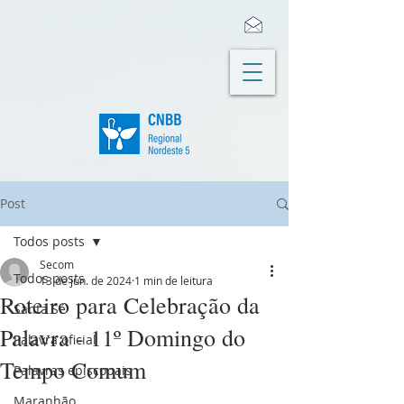
Post
Todos posts
Secom
Todos posts
13 de jun. de 2024
1 min de leitura
Roteiro para Celebração da
Santa Sé
Palavra - 11º Domingo do
Palavra oficial
Tempo Comum
Palavras episcopais
Maranhão