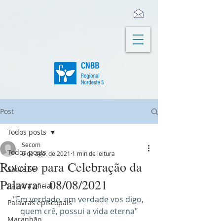
Post
Todos posts
Secom
Todos posts
6 de ago. de 2021
1 min de leitura
Roteiro para Celebração da
Santa Sé
Palavra - 08/08/2021
Palavra oficial
"Em verdade, em verdade vos digo, 
Palavras episcopais
quem crê, possui a vida eterna"
Maranhão