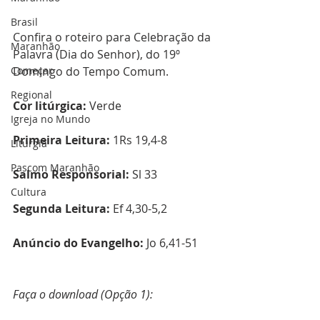
Brasil
Confira o roteiro para Celebração da 
Maranhão
Palavra (Dia do Senhor), do 19º 
Começar
Domingo do Tempo Comum.
Regional
Cor litúrgica:
 Verde 
Igreja no Mundo
Primeira Leitura:
 1Rs 19,4-8
Liturgia
Pascom Maranhão
Salmo Responsorial:
 Sl 33
Cultura
Segunda Leitura: 
Ef 4,30-5,2
Anúncio do Evangelho:
 Jo 6,41-51
Faça o download (Opção 1):