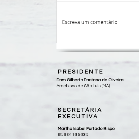
Escreva um comentário
Roteiro para Celebração da
Palavra - 19º Domingo do
Tempo Comum
PRESIDENTE
Dom Gilberto Pastana de Oliveira
Arcebispo de São Luís (MA)
SECRETÁRIA
EXECUTIVA
Martha Isabel Furtado Bispo
98 9 9116 5638