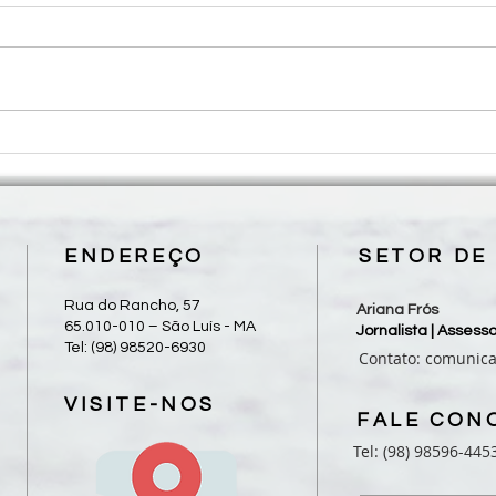
Roteiro para Celebração da
Rotei
Palavra - 18º Domingo do
Palav
Tempo Comum
Tem
ENDEREÇO
SETOR DE
Rua do Rancho, 57
Ariana Frós
65.010-010 – São Luís - MA
Jornalista | Asses
Tel: (98) 98520-6930
Contato:
comunic
VISITE-NOS
FALE CON
Tel: (98) 98596-445