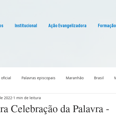
os
Institucional
Ação Evangelizadora
Formação
 oficial
Palavras episcopais
Maranhão
Brasil
de 2022
1 min de leitura
Liturgia
Pascom Maranhão
Cultura
ra Celebração da Palavra -