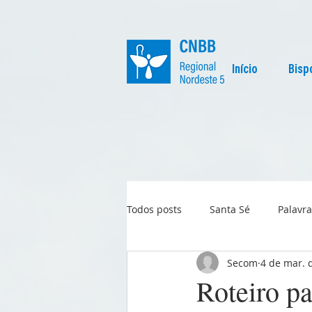
Início
Bisp
Todos posts
Santa Sé
Palavra
Secom
4 de mar. 
Regional
Igreja no Mundo
Roteiro pa