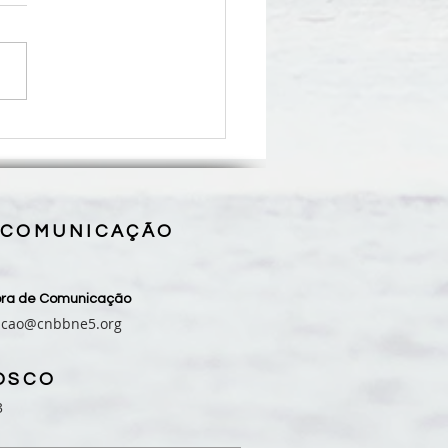
ro para Celebração da
ra - 17º Domingo do
po Comum
 COMUNICAÇÃO
sora de Comunicação
acao@cnbbne5.org
OSCO
3