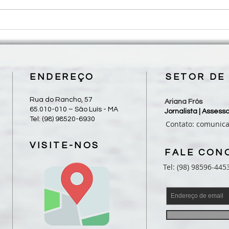
Roteiro para Celebração da
Rotei
Palavra - 17º Domingo do
Palav
Tempo Comum
Tem
ENDEREÇO
SETOR DE
Rua do Rancho, 57
Ariana Frós
65.010-010 – São Luís - MA
Jornalista | Asses
Tel: (98) 98520-6930
Contato:
comunic
VISITE-NOS
FALE CON
Tel: (98) 98596-445