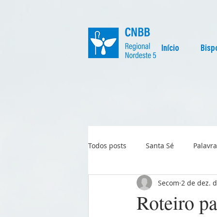
Início
Bisp
Todos posts
Santa Sé
Palavra
Secom
2 de dez. 
Regional
Igreja no Mundo
Roteiro pa