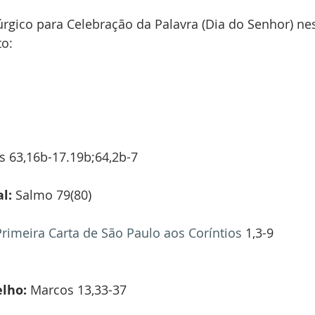
túrgico para Celebração da Palavra (Dia do Senhor) nes
o:
Is 63,16b-17.19b;64,2b-7
l:
 Salmo 79(80)
Primeira Carta de São Paulo aos Coríntios 
1,3-9
lho:
 Marcos 13,33-37