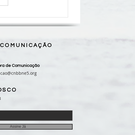
ro para Celebração da
ra - 16º Domingo do
po Comum
 COMUNICAÇÃO
sora de Comunicação
acao@cnbbne5.org
OSCO
3
Assine Já