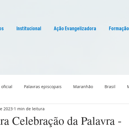
os
Institucional
Ação Evangelizadora
Formação
 oficial
Palavras episcopais
Maranhão
Brasil
de 2023
1 min de leitura
Liturgia
Pascom Maranhão
Cultura
ra Celebração da Palavra -