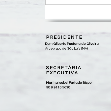
Roteiro para Celebração da
Palavra - 18º Domingo do
Tempo Comum
PRESIDENTE
Dom Gilberto Pastana de Oliveira
Arcebispo de São Luís (MA)
SECRETÁRIA
EXECUTIVA
Martha Isabel Furtado Bispo
98 9 9116 5638