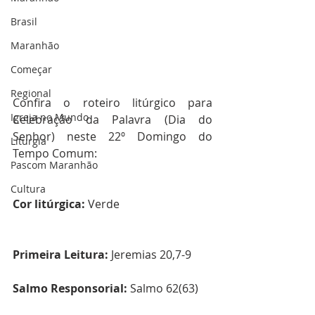
Brasil
Maranhão
Começar
Regional
Confira o roteiro litúrgico para 
Igreja no Mundo
Celebração da Palavra (Dia do 
Senhor) neste 22º Domingo do 
Liturgia
Tempo Comum:  
Pascom Maranhão
Cultura
Cor litúrgica: 
Verde
Primeira Leitura: 
Jeremias 20,7-9
Salmo Responsorial:
 Salmo 62(63)