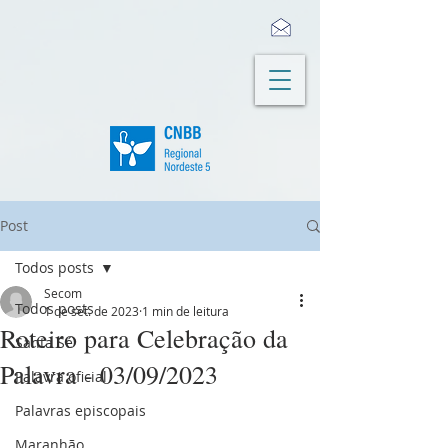
Post
Todos posts
Secom
Todos posts
1 de set. de 2023
1 min de leitura
Roteiro para Celebração da
Santa Sé
Palavra - 03/09/2023
Palavra oficial
Palavras episcopais
Maranhão