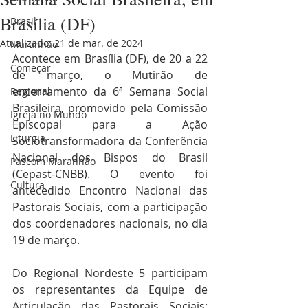
Brasília (DF)
Brasil
Atualizado:
21 de mar. de 2024
Maranhão
Acontece em Brasília (DF), de 20 a 22 
Começar
de março, o Mutirão de 
encerramento da 6ª Semana Social 
Regional
Brasileira, promovido pela Comissão 
Igreja no Mundo
Episcopal para a Ação 
Liturgia
Sociotransformadora da Conferência 
Nacional dos Bispos do Brasil 
Pascom Maranhão
(Cepast-CNBB). O evento foi 
Cultura
antecedido Encontro Nacional das 
Pastorais Sociais, com a participação 
dos coordenadores nacionais, no dia 
19 de março.
Do Regional Nordeste 5 participam 
os representantes da Equipe de 
Articulação das Pastorais Sociais: 