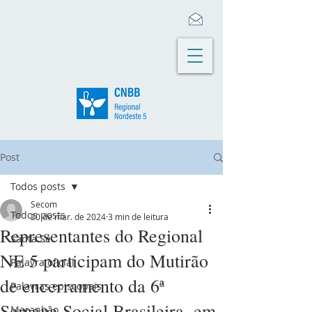
Post
Todos posts
Secom
Todos posts
20 de mar. de 2024
3 min de leitura
Representantes do Regional
Santa Sé
NE 5 participam do Mutirão
Palavra oficial
de encerramento da 6ª
Palavras episcopais
Semana Social Brasileira, em
Maranhão