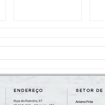
Diocese de Grajaú realiza II
Dioce
Peregrinação Diocesana de Frei
Jubil
Alberto neste sábado, 08/08
com 
esten
ENDEREÇO
SETOR DE
Rua do Rancho, 57
Ariana Frós