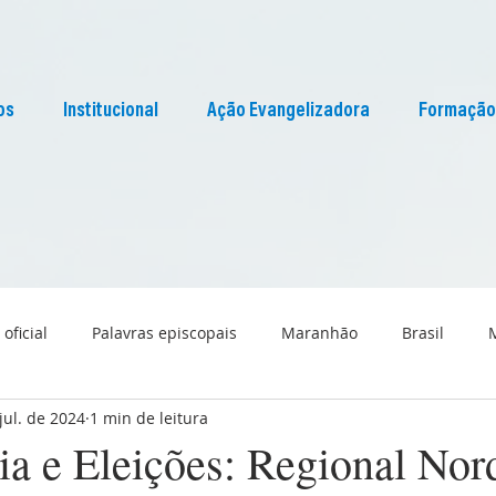
os
Institucional
Ação Evangelizadora
Formação
 oficial
Palavras episcopais
Maranhão
Brasil
jul. de 2024
1 min de leitura
Liturgia
Pascom Maranhão
Cultura
a e Eleições: Regional Nord