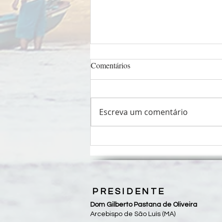
Comentários
Escreva um comentário
Pastorais sociais unem forças em
Fórum Nacional da CEPAST-
CNBB
PRESIDENTE
Dom Gilberto Pastana de Oliveira
Arcebispo de São Luís (MA)