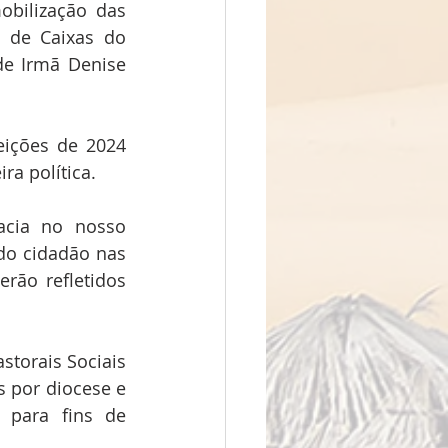
bilização das 
 de Caixas do 
e Irmã Denise 
eições de 2024 
a política.
cia no nosso 
do cidadão nas 
rão refletidos 
torais Sociais 
 por diocese e 
 para fins de 