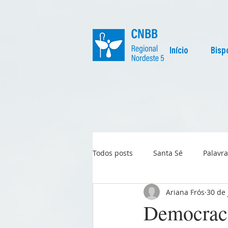
Início
Bisp
Todos posts
Santa Sé
Palavra
Ariana Frós
30 de 
Regional
Igreja no Mundo
Democraci