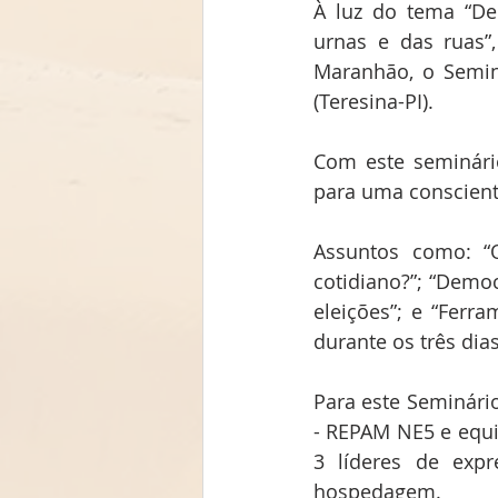
À luz do tema “Dem
urnas e das ruas”
Maranhão, o Seminá
(Teresina-PI).
Com este seminário
para uma conscient
Assuntos como: “
cotidiano?”; “Democ
eleições”; e “Ferra
durante os três dia
Para este Seminário
- REPAM NE5 e equi
3 líderes de expr
hospedagem.