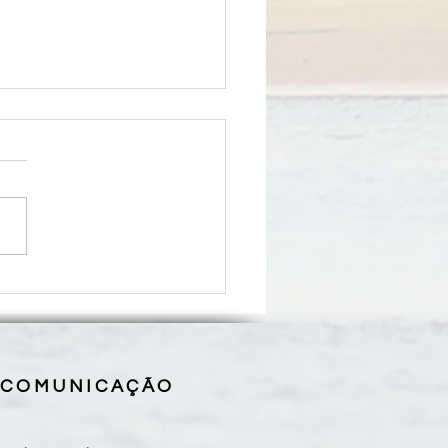
se de Coroatá inicia
eu pelos 50 anos de missão
programação que se
derá até 2027
 COMUNICAÇÃO