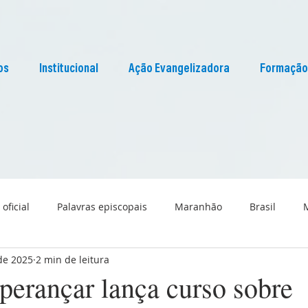
os
Institucional
Ação Evangelizadora
Formação
 oficial
Palavras episcopais
Maranhão
Brasil
 de 2025
2 min de leitura
Liturgia
Pascom Maranhão
Cultura
perançar lança curso sobre