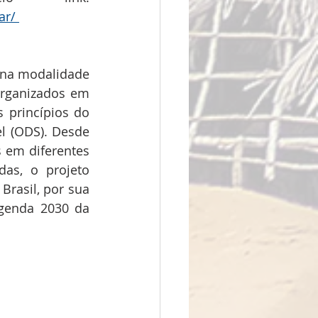
ar/ 
 na modalidade 
organizados em 
 princípios do 
l (ODS). Desde 
 em diferentes 
as, o projeto 
Brasil, por sua 
genda 2030 da 