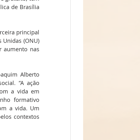
ca de Brasília 
eira principal 
s Unidas (ONU) 
r aumento nas 
aquim Alberto 
ial. “A ação 
com a vida em 
nho formativo 
om a vida. Um 
elos contextos 