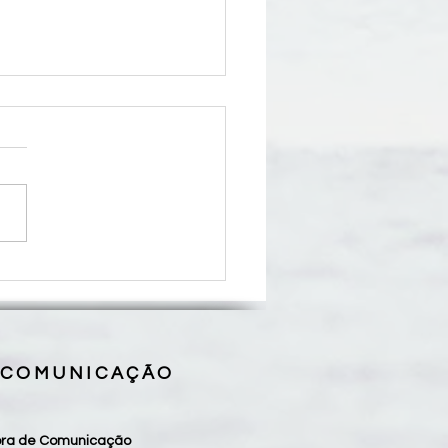
se de Coroatá inicia
eu pelos 50 anos de missão
programação que se
derá até 2027
 COMUNICAÇÃO
sora de Comunicação