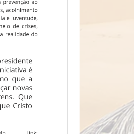
a prevenção ao 
s, acolhimento 
 e juventude, 
ejo de crises, 
a realidade do 
residente 
ciativa é 
mo que a 
çar novas 
ens. Que 
ue Cristo 
As inscrições podem ser feitas pelo link: 