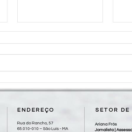
Diocese de Grajaú realiza II
Dioce
Peregrinação Diocesana de Frei
Jubil
Alberto neste sábado, 08/08
com 
esten
ENDEREÇO
SETOR DE
Rua do Rancho, 57
Ariana Frós
65.010-010 – São Luís - MA
Jornalista | Asses