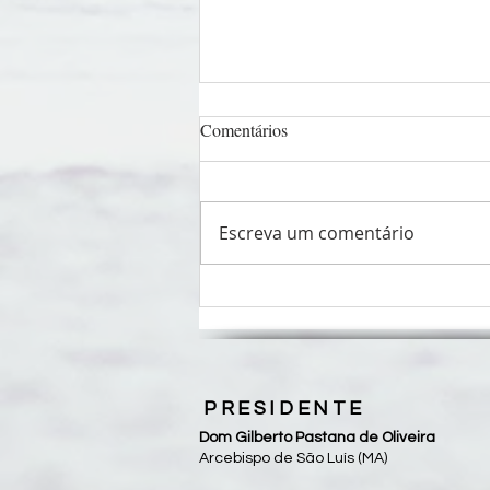
Comentários
Escreva um comentário
Pastorais sociais unem forças em
Fórum Nacional da CEPAST-
CNBB
PRESIDENTE
Dom Gilberto Pastana de Oliveira
Arcebispo de São Luís (MA)