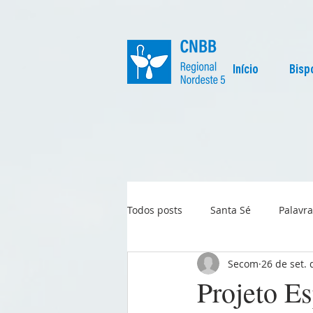
Início
Bisp
Todos posts
Santa Sé
Palavra
Secom
26 de set.
Regional
Igreja no Mundo
Projeto Es