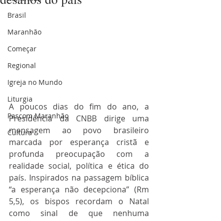
Brasil
Maranhão
Começar
Regional
Igreja no Mundo
Liturgia
A poucos dias do fim do ano, a 
Pascom Maranhão
Presidência da CNBB dirige uma 
mensagem ao povo brasileiro 
Cultura
marcada por esperança cristã e 
profunda preocupação com a 
realidade social, política e ética do 
país. Inspirados na passagem bíblica 
“a esperança não decepciona” (Rm 
5,5), os bispos recordam o Natal 
como sinal de que nenhuma 