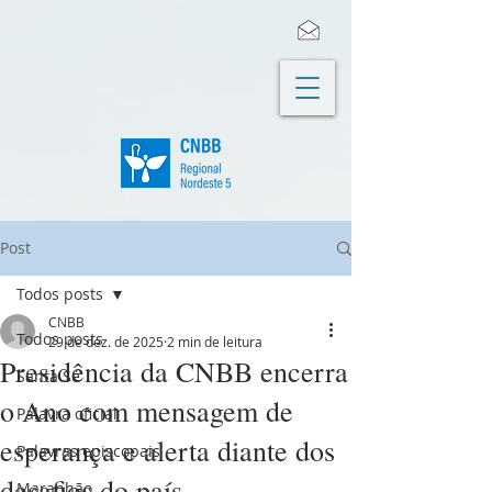
Post
Todos posts
CNBB
Todos posts
29 de dez. de 2025
2 min de leitura
Presidência da CNBB encerra
Santa Sé
o Ano com mensagem de
Palavra oficial
esperança e alerta diante dos
Palavras episcopais
desafios do país
Maranhão