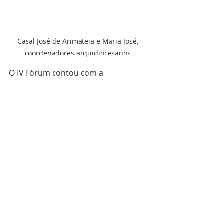
Casal José de Arimateia e Maria José, 
coordenadores arquidiocesanos.
O IV Fórum contou com a 
participação de 198 agentes de 
pastorais, grupos e movimentos, 
como membros da Equipe 
vocacional, ECC, Pastoral da 
Catequese, Pastoral da música, 
Pastoral do Dízimo, Mesce, Grupo 
Legião de Maria, Terço dos Homens.
“Só podemos dizer que o IV Fórum 
atendeu nossas expectativas e que 
foi excelente. E, neste caso, só temos 
que agradecer a Deus, as equipes de 