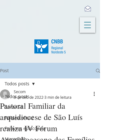
Post
Todos posts
Secom
Todos posts
9 de set. de 2022
3 min de leitura
Pastoral Familiar da
Santa Sé
arquidiocese de São Luís
Palavra oficial
realiza IV Fórum
Palavras episcopais
Arquidiocesano das Famílias
Maranhão