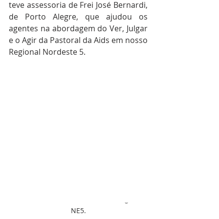
teve assessoria de Frei José Bernardi, 
de Porto Alegre, que ajudou os 
agentes na abordagem do Ver, Julgar 
e o Agir da Pastoral da Aids em nosso 
Regional Nordeste 5.
 Frei José Bernardi foi o assessor do 9º 
Encontro da Pastoral da Aids no Regional 
NE5.