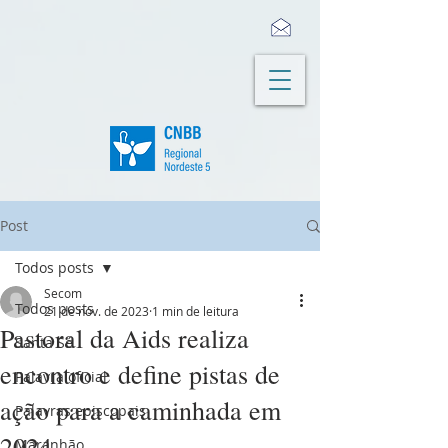
Post
Todos posts
Secom
Todos posts
21 de nov. de 2023
1 min de leitura
Pastoral da Aids realiza
Santa Sé
encontro e define pistas de
Palavra oficial
ação para a caminhada em
Palavras episcopais
2024
Maranhão