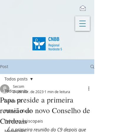
Post
Todos posts
Secom
Todos posts
24 de abr. de 2023
1 min de leitura
Papa preside a primeira
Santa Sé
reunião do novo Conselho de
Palavra oficial
Cardeais
Palavras episcopais
É a primeira reunião do C9 depois que 
Maranhão