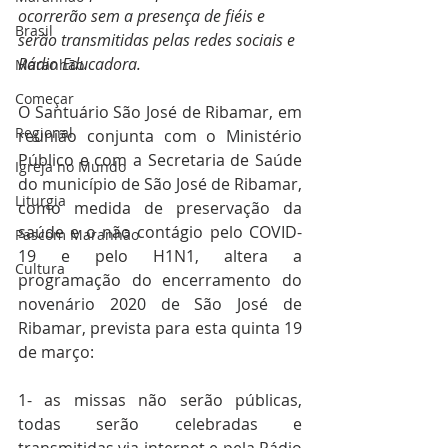
ocorrerão sem a presença de fiéis e 
Brasil
serão transmitidas pelas redes sociais e 
Rádio Educadora.
Maranhão
Começar
O Santuário São José de Ribamar, em 
Regional
reunião conjunta com o Ministério 
Público e com a Secretaria de Saúde 
Igreja no Mundo
do município de São José de Ribamar, 
Liturgia
como medida de preservação da 
saúde e o não contágio pelo COVID-
Pascom Maranhão
19 e pelo H1N1, altera a 
Cultura
programação do encerramento do 
novenário 2020 de São José de 
Ribamar, prevista para esta quinta 19 
de março:
1- as missas não serão públicas, 
todas serão celebradas e 