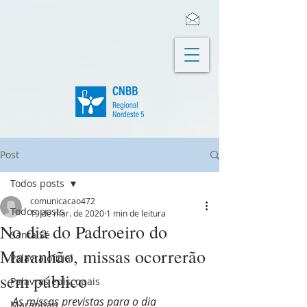
Post
Todos posts
comunicacao472
Todos posts
19 de mar. de 2020
1 min de leitura
No dia do Padroeiro do
Santa Sé
Maranhão, missas ocorrerão
Palavra oficial
sem público
Palavras episcopais
As missas previstas para o dia 
Maranhão