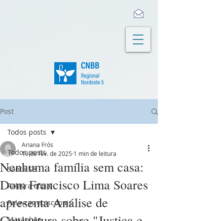
Post
Todos posts
Ariana Frós
Todos posts
19 de fev. de 2025
1 min de leitura
Nenhuma família sem casa:
Santa Sé
Dom Francisco Lima Soares
Palavra oficial
apresenta Análise de
Palavras episcopais
Conjuntura sobre "Justiça e
Maranhão