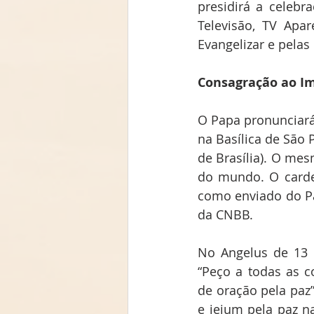
presidirá a celebr
Televisão, TV Apar
Evangelizar e pelas
Consagração ao I
O Papa pronunciará 
na Basílica de São 
de Brasília). O mes
do mundo. O cardeal
como enviado do Pa
da CNBB.
No Angelus de 13 d
“Peço a todas as 
de oração pela paz”
e jejum pela paz na