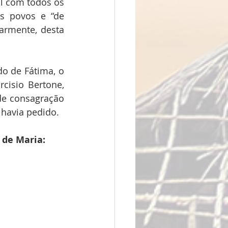
l com todos os 
 povos e “de 
rmente, desta 
o de Fátima, o 
cisio Bertone, 
e consagração 
 havia pedido.
 de Maria: