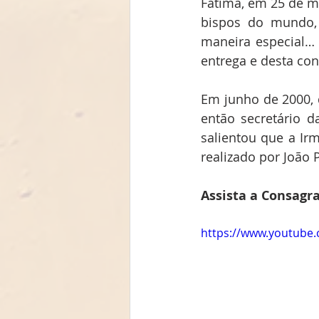
Fátima, em 25 de ma
bispos do mundo, 
maneira especial… 
entrega e desta con
Em junho de 2000, q
então secretário d
salientou que a Ir
realizado por João
Assista a Consagr
https://www.youtube