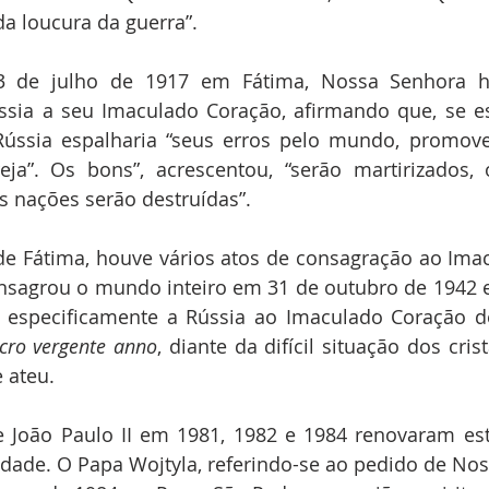
a loucura da guerra”.
3 de julho de 1917 em Fátima, Nossa Senhora ha
sia a seu Imaculado Coração, afirmando que, se es
Rússia espalharia “seus erros pelo mundo, promove
eja”. Os bons”, acrescentou, “serão martirizados, 
as nações serão destruídas”.
de Fátima, houve vários atos de consagração ao Ima
onsagrou o mundo inteiro em 31 de outubro de 1942 e
 especificamente a Rússia ao Imaculado Coração d
cro vergente anno
, diante da difícil situação dos cris
 ateu.
 João Paulo II em 1981, 1982 e 1984 renovaram est
dade. O Papa Wojtyla, referindo-se ao pedido de No