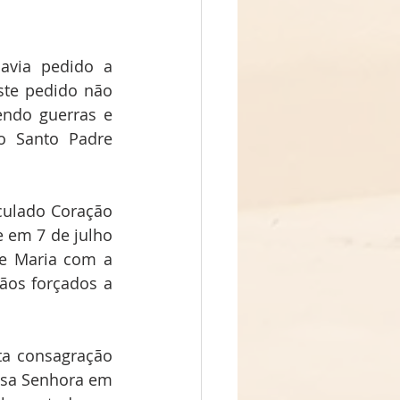
via pedido a 
te pedido não 
ndo guerras e 
o Santo Padre 
culado Coração 
 em 7 de julho 
e Maria com a 
tãos forçados a 
a consagração 
ssa Senhora em 