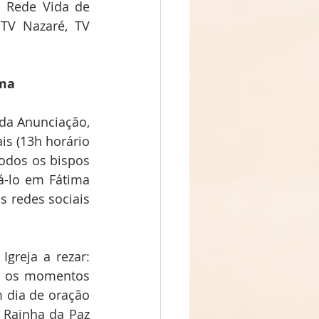
 Rede Vida de 
TV Nazaré, TV 
ima
da Anunciação, 
is (13h horário 
odos os bispos 
á-lo em Fátima 
 redes sociais 
reja a rezar: 
m os momentos 
 dia de oração 
 Rainha da Paz 