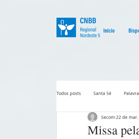
Início
Bisp
Todos posts
Santa Sé
Palavra
Secom
22 de mar.
Regional
Igreja no Mundo
Missa pel