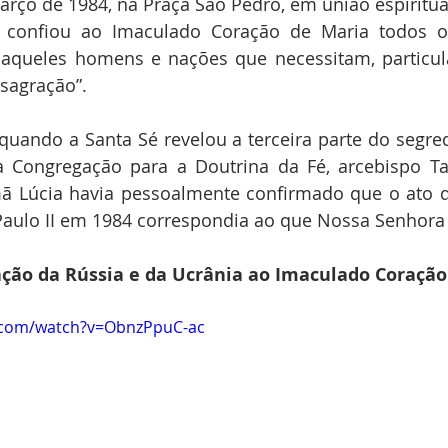
rço de 1984, na Praça São Pedro, em união espiritua
confiou ao Imaculado Coração de Maria todos os
aqueles homens e nações que necessitam, particula
sagração”.
uando a Santa Sé revelou a terceira parte do segred
a Congregação para a Doutrina da Fé, arcebispo Tar
mã Lúcia havia pessoalmente confirmado que o ato d
 Paulo II em 1984 correspondia ao que Nossa Senhora
ação da Rússia e da Ucrânia ao Imaculado Coração
.com/watch?v=ObnzPpuC-ac