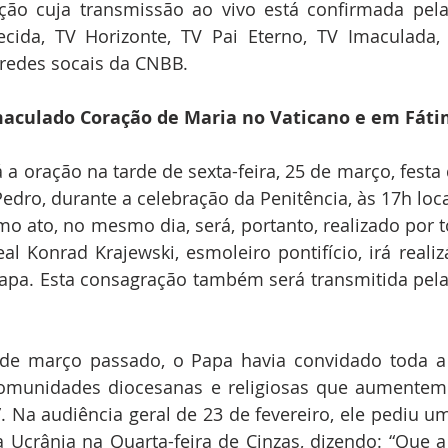
ação cuja transmissão ao vivo está confirmada pela
ecida, TV Horizonte, TV Pai Eterno, TV Imaculada, 
 redes socais da CNBB.
maculado Coração de Maria no Vaticano e em Fát
a oração na tarde de sexta-feira, 25 de março, festa 
Pedro, durante a celebração da Penitência, às 17h loca
mo ato, no mesmo dia, será, portanto, realizado por t
 Konrad Krajewski, esmoleiro pontifício, irá realiz
pa. Esta consagração também será transmitida pelas
e março passado, o Papa havia convidado toda a Ig
comunidades diocesanas e religiosas que aumente
. Na audiência geral de 23 de fevereiro, ele pediu um
 Ucrânia na Quarta-feira de Cinzas, dizendo: “Que a