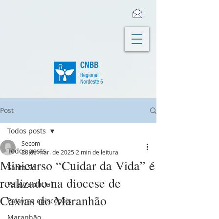
Post
Todos posts
Secom
Todos posts
28 de mar. de 2025
2 min de leitura
Minicurso “Cuidar da Vida” é
Santa Sé
realizado na diocese de
Palavra oficial
Caxias do Maranhão
Palavras episcopais
Maranhão