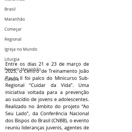
Brasil
Maranhão
Começar
Regional
Igreja no Mundo
Liturgia
Entre os dias 21 e 23 de março de 
Pascom Maranhão
2025, o Centro de Treinamento João 
Paulo II foi palco do Minicurso Sub-
Cultura
Regional “Cuidar da Vida”. Uma 
iniciativa voltada para a prevenção 
ao suicídio de jovens e adolescentes. 
Realizado no âmbito do projeto “Ao 
Seu Lado”, da Conferência Nacional 
dos Bispos do Brasil (CNBB), o evento 
reuniu lideranças juvenis, agentes de 