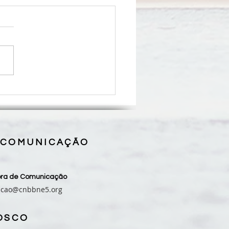
se de Coroatá inicia
eu pelos 50 anos de missão
programação que se
derá até 2027
 COMUNICAÇÃO
sora de Comunicação
acao@cnbbne5.org
OSCO