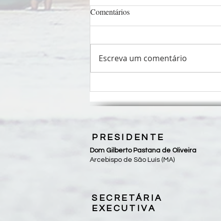
Comentários
Escreva um comentário
Pastorais sociais unem forças em
Fórum Nacional da CEPAST-
CNBB
PRESIDENTE
Dom Gilberto Pastana de Oliveira
Arcebispo de São Luís (MA)
SECRETÁRIA
EXECUTIVA