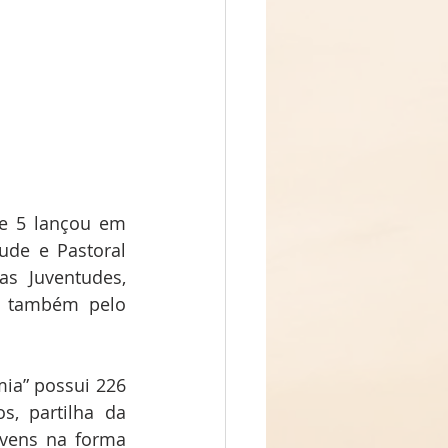
e 5 lançou em 
de e Pastoral 
s Juventudes, 
m também pelo 
a” possui 226 
, partilha da 
vens na forma 