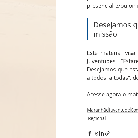
presencial e/ou onl
Desejamos qu
missão
Este material visa
Juventudes. “Est
Desejamos que esta
a todos, a todas”, 
Acesse agora o mate
Maranhão
Juventude
Com
Regional