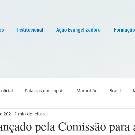
os
Institucional
Ação Evangelizadora
Formação
 oficial
Palavras episcopais
Maranhão
Brasil
de 2021
1 min de leitura
Liturgia
Pascom Maranhão
Cultura
lançado pela Comissão para 