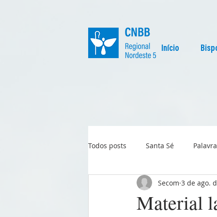
Início
Bisp
Todos posts
Santa Sé
Palavra
Secom
3 de ago. 
Regional
Igreja no Mundo
Material 