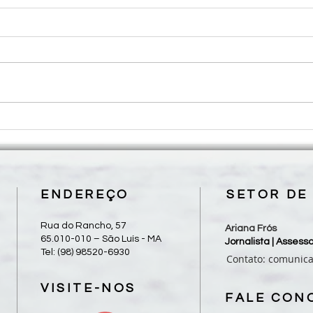
Diocese de Grajaú realiza II
Dioce
Peregrinação Diocesana de Frei
Jubil
Alberto neste sábado, 08/08
com 
esten
ENDEREÇO
SETOR DE
Rua do Rancho, 57
Ariana Frós
65.010-010 – São Luís - MA
Jornalista | Asses
Tel: (98) 98520-6930
Contato:
comunic
VISITE-NOS
FALE CON