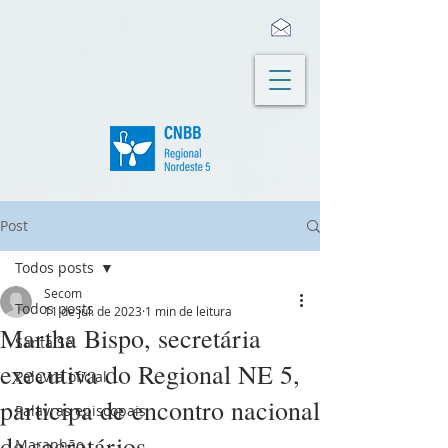
Post
Todos posts
Secom
Todos posts
11 de jul. de 2023
1 min de leitura
Martha Bispo, secretária
Santa Sé
executiva do Regional NE 5,
Palavra oficial
participa de encontro nacional
Palavras episcopais
de secretários
Maranhão