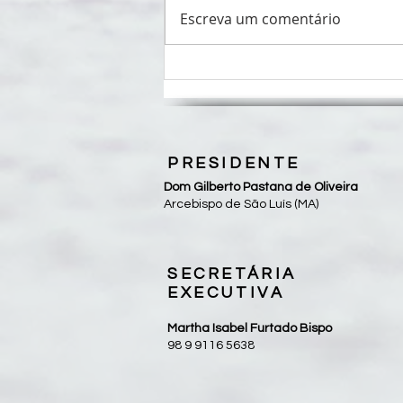
Escreva um comentário
Pastorais sociais unem forças em
Fórum Nacional da CEPAST-
CNBB
PRESIDENTE
Dom Gilberto Pastana de Oliveira
Arcebispo de São Luís (MA)
SECRETÁRIA
EXECUTIVA
Martha Isabel Furtado Bispo
98 9 9116 5638