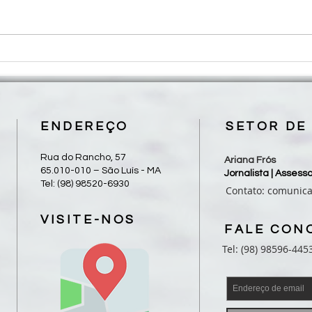
Diocese de Grajaú realiza II
Dioce
Peregrinação Diocesana de Frei
Jubil
Alberto neste sábado, 08/08
com 
esten
ENDEREÇO
SETOR DE
Rua do Rancho, 57
Ariana Frós
65.010-010 – São Luís - MA
Jornalista | Asses
Tel: (98) 98520-6930
Contato:
comunic
VISITE-NOS
FALE CON
Tel: (98) 98596-445