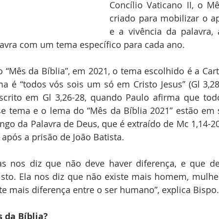
Concílio Vaticano II, o Mê
criado para mobilizar o 
e a vivência da palavra,
alavra com um tema específico para cada ano.
o “Mês da Bíblia”, em 2021, o tema escolhido é a Cart
a é “todos vós sois um só em Cristo Jesus” (Gl 3,28d
escrito em Gl 3,26-28, quando Paulo afirma que todo
sse tema e o lema do “Mês da Bíblia 2021” estão em 
go da Palavra de Deus, que é extraído de Mc 1,14-20
 após a prisão de João Batista.
as nos diz que não deve haver diferença, e que de
isto. Ela nos diz que não existe mais homem, mulher,
ste mais diferença entre o ser humano”, explica Bispo.
 da Bíblia?