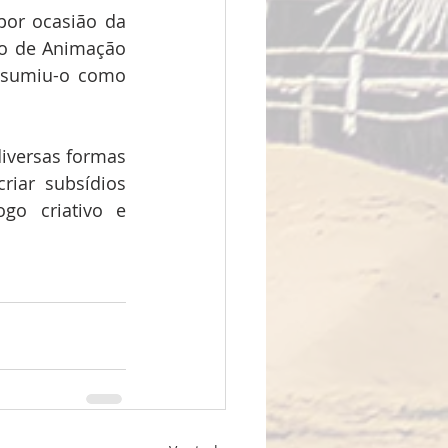
or ocasião da 
ço de Animação 
ssumiu-o como 
iversas formas 
riar subsídios 
go criativo e 