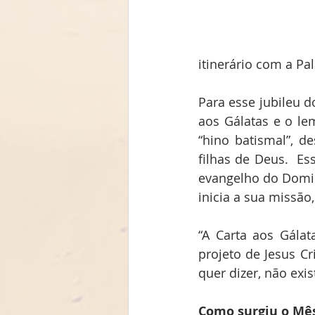
itinerário com a P
Para esse jubileu d
aos Gálatas e o lem
“hino batismal”, d
filhas de Deus.  E
evangelho do Domin
inicia a sua missão,
“A Carta aos Gálat
projeto de Jesus Cr
quer dizer, não exi
Como surgiu o Mês