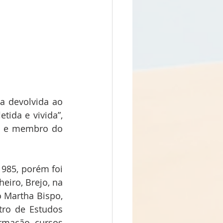
a devolvida ao 
ida e vivida”, 
5 e membro do 
985, porém foi 
iro, Brejo, na 
 Martha Bispo, 
ro de Estudos 
rmação, cursos 