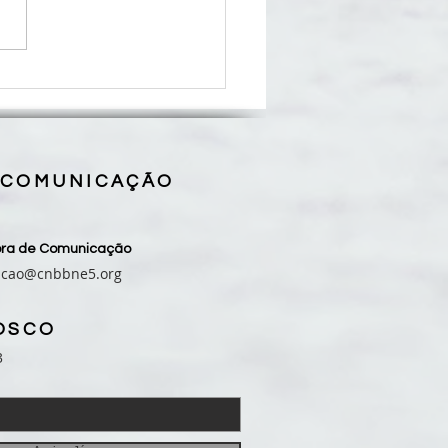
se de Coroatá inicia
eu pelos 50 anos de missão
programação que se
derá até 2027
 COMUNICAÇÃO
sora de Comunicação
acao@cnbbne5.org
OSCO
3