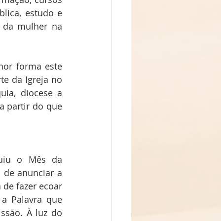
lica, estudo e 
a da mulher na 
hor forma este 
e da Igreja no 
ia, diocese a 
 partir do que 
tuiu o Mês da 
a de anunciar a 
 de fazer ecoar 
a Palavra que 
ssão. À luz do 