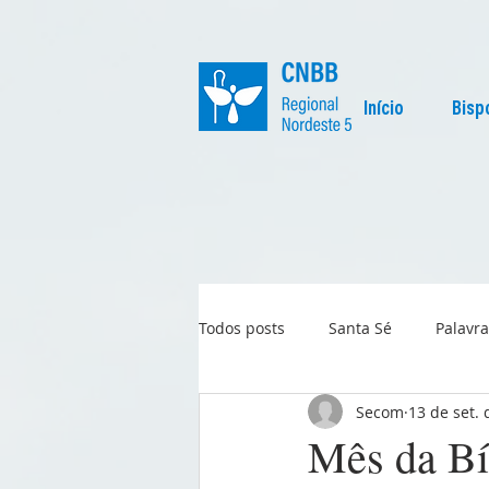
Início
Bisp
Todos posts
Santa Sé
Palavra
Secom
13 de set.
Regional
Igreja no Mundo
Mês da Bíb