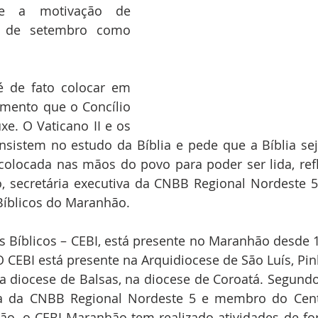
ge a motivação de 
 de setembro como 
 de fato colocar em 
amento que o Concílio 
xe. O Vaticano II e os 
sistem no estudo da Bíblia e pede que a Bíblia sej
colocada nas mãos do povo para poder ser lida, reflet
, secretária executiva da CNBB Regional Nordeste 
Bíblicos do Maranhão.
 Bíblicos – CEBI, está presente no Maranhão desde 1
CEBI está presente na Arquidiocese de São Luís, Pinhe
a diocese de Balsas, na diocese de Coroatá. Segundo
iva da CNBB Regional Nordeste 5 e membro do Cent
ão, o CEBI Maranhão tem realizado atividades de fo