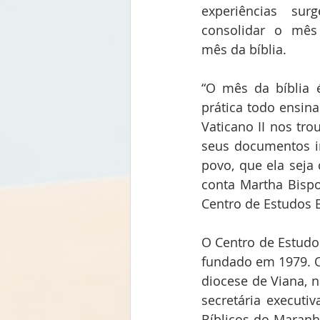
experiências sur
consolidar o mês
mês da bíblia.
“O mês da bíblia é
prática todo ensin
Vaticano II nos trou
seus documentos in
povo, que ela seja 
conta Martha Bispo
Centro de Estudos 
O Centro de Estudos
fundado em 1979. O 
diocese de Viana, n
secretária execut
Bíblicos do Maranh