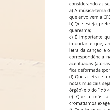
considerando as se
a) A música-tema da
que envolvem a CFE,
b) Que esteja, pref
quaresma;
c) É importante qu
importante que, a
letra da canção e o
correspondência n
acentuadas (átonas
fica deformada (por
d) Que a letra e a 
notas musicais sej
órgão) e o do ” dó 
e) Que a música s
cromatismos exagera
f) Que busque a o