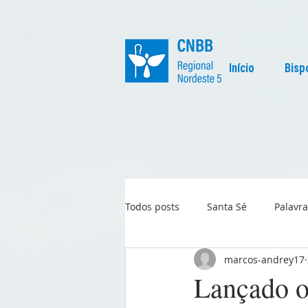
Início
Bisp
Todos posts
Santa Sé
Palavra
marcos-andrey17
Regional
Igreja no Mundo
Lançado o