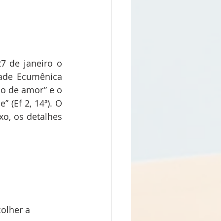
7 de janeiro o 
ade Ecumênica 
o de amor” e o 
 (Ef 2, 14ª). O 
o, os detalhes 
olher a 