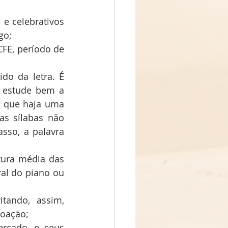
e celebrativos 
go;
FE, período de 
o da letra. É 
 estude bem a 
a que haja uma 
s sílabas não 
so, a palavra 
tura média das 
al do piano ou 
tando, assim, 
toação;
rcado, e seus 