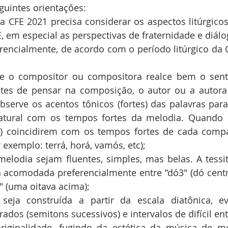
guintes orientações:
 CFE 2021 precisa considerar os aspectos litúrgicos 
 em especial as perspectivas de fraternidade e diálo
erencialmente, de acordo com o período litúrgico da C
e o compositor ou compositora realce bem o sentid
ntes de pensar na composição, o autor ou a autora
bserve os acentos tônicos (fortes) das palavras par
atural com os tempos fortes da melodia. Quando a
) coincidirem com os tempos fortes de cada compas
 exemplo: terrá, horá, vamós, etc);
melodia sejam fluentes, simples, mas belas. A tessi
a acomodada preferencialmente entre “dó3″ (dó centr
4″ (uma oitava acima);
eja construída a partir da escala diatônica, evi
dos (semitons sucessivos) e intervalos de difícil en
riginalidade, fugindo da estética da música de me