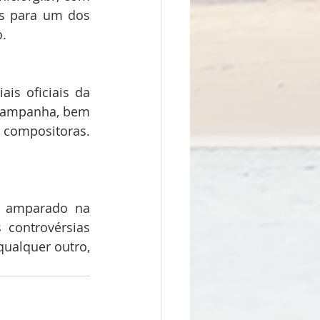
s para um dos 
o.
s oficiais da 
Campanha, bem 
 compositoras. 
, amparado na 
 controvérsias 
ualquer outro, 