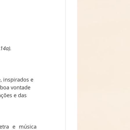
.14a).
 inspirados e 
 boa vontade 
ações e das 
etra e música 