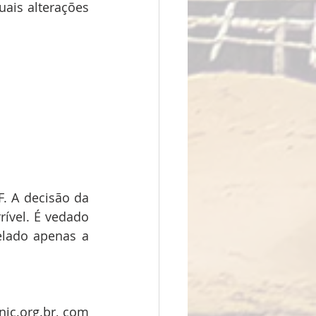
ais alterações 
. A decisão da 
ível. É vedado 
lado apenas a 
ic.org.br, com 