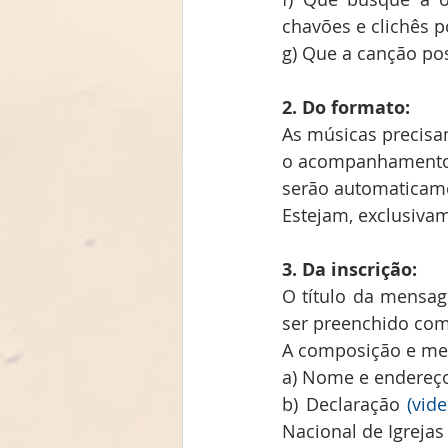
chavões e clichês 
g) Que a canção poss
2. Do formato: 
As músicas precisam
o acompanhamento 
serão automaticame
Estejam, exclusiva
3. Da inscrição:
O título da mensag
ser preenchido co
A composição e me
a) Nome e endereço 
b) Declaração 
(vid
Nacional de Igrejas