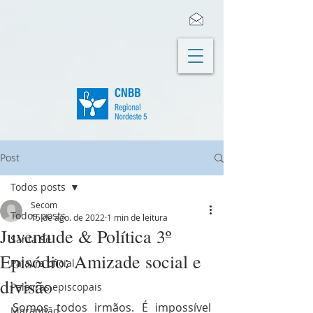
Post
Todos posts
Secom
Todos posts
15 de ago. de 2022
1 min de leitura
Juventude & Política 3º
Santa Sé
Episódio: Amizade social e
Palavra oficial
divisão
Palavras episcopais
Somos todos irmãos. É impossível 
Maranhão