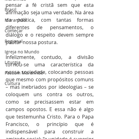
pensar a fé cristã sem que esta 
Brasil
afirmação seja uma verdade. Na área 
da política, com tantas formas 
Maranhão
diferentes de pensamentos, o 
Começar
diálogo e o respeito devem sempre 
Regional
pautar nossa postura.
Igreja no Mundo
Infelizmente, contudo, a divisão 
Liturgia
tornou-se uma característica da 
nossa sociedade, colocando pessoas 
Pascom Maranhão
que mesmo com propósitos comuns 
Cultura
– mas inebriados por ideologias – se 
coloquem uns contra os outros, 
como se precisassem estar em 
campos opostos. E essa não é algo 
que testemunha Cristo. Para o Papa 
Francisco, o princípio que é 
indispensável para construir a 