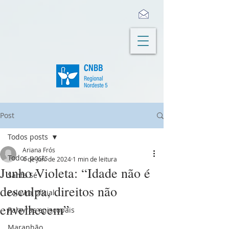
Post
Todos posts
Ariana Frós
Todos posts
4 de jun. de 2024
1 min de leitura
Junho Violeta: “Idade não é
Santa Sé
desculpa, direitos não
Palavra oficial
envelhecem”
Palavras episcopais
Maranhão