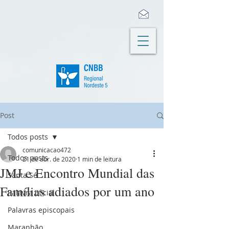
Post
Todos posts
comunicacao472
Todos posts
21 de abr. de 2020
1 min de leitura
JMJ e Encontro Mundial das
Santa Sé
Famílias adiados por um ano
Palavra oficial
Palavras episcopais
Maranhão