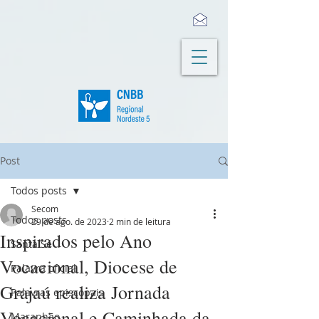
Post
Todos posts
Secom
Todos posts
29 de ago. de 2023
2 min de leitura
Inspirados pelo Ano
Santa Sé
Vocacional, Diocese de
Palavra oficial
Grajaú realiza Jornada
Palavras episcopais
Vocacional e Caminhada da
Maranhão