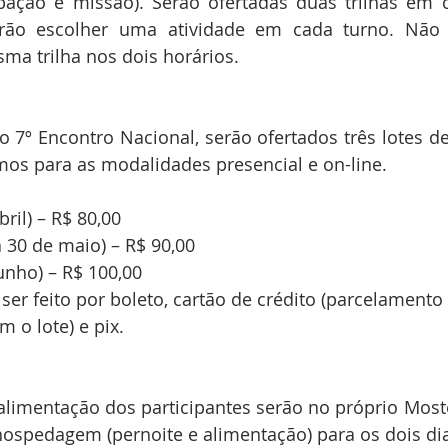
pação e missão). Serão ofertadas duas trilhas em c
erão escolher uma atividade em cada turno. Não 
ma trilha nos dois horários.
o 7º Encontro Nacional, serão ofertados três lotes de 
os para as modalidades presencial e on-line.
bril) – R$ 80,00
 a 30 de maio) – R$ 90,00
junho) – R$ 100,00
r feito por boleto, cartão de crédito (parcelamento
 o lote) e pix.
imentação dos participantes serão no próprio Mosteir
ospedagem (pernoite e alimentação) para os dois dia