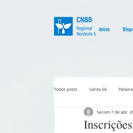
Início
Bisp
Todos posts
Santa Sé
Palavra
Secom
7 de abr. 
Regional
Igreja no Mundo
Inscrições