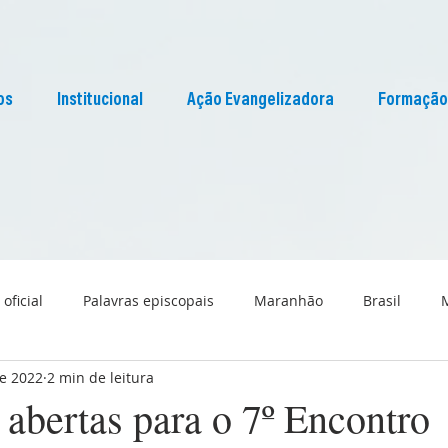
os
Institucional
Ação Evangelizadora
Formação
 oficial
Palavras episcopais
Maranhão
Brasil
de 2022
2 min de leitura
Liturgia
Pascom Maranhão
Cultura
 abertas para o 7º Encontro