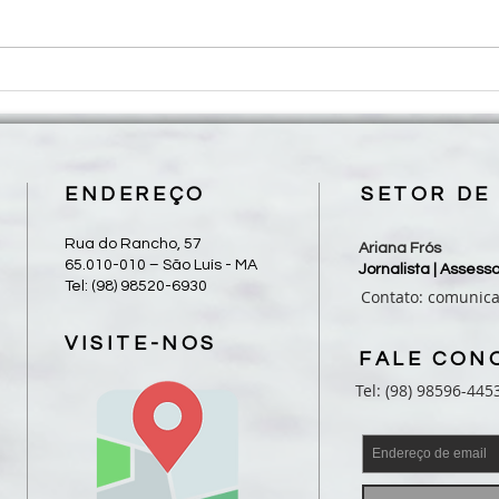
CNBB divulga mensagem ao
CNBB 
povo brasileiro por ocasião das
da A
eleições de 2026
2032 
conve
no Br
ENDEREÇO
SETOR DE
Rua do Rancho, 57
Ariana Frós
65.010-010 – São Luís - MA
Jornalista | Asses
Tel: (98) 98520-6930
Contato:
comunic
VISITE-NOS
FALE CON
Tel: (98) 98596-445