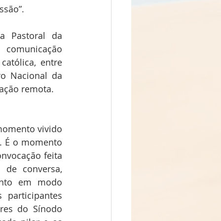
ssão”.
a Pastoral da 
 comunicação 
atólica, entre 
o Nacional da 
pação remota.
momento vivido 
e. É o momento 
vocação feita 
 de conversa, 
tanto em modo 
participantes 
res do Sínodo 