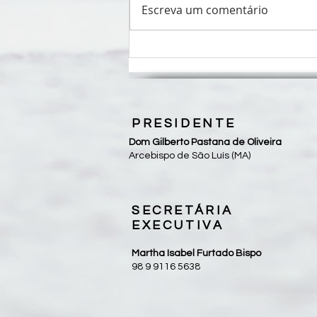
Escreva um comentário
CNBB apresenta identidade
visual, oração e a letra do hino
da Campanha da Fraternidade
2027
PRESIDENTE
Dom Gilberto Pastana de Oliveira
Arcebispo de São Luís (MA)
SECRETÁRIA
EXECUTIVA
Martha Isabel Furtado Bispo
98 9 9116 5638