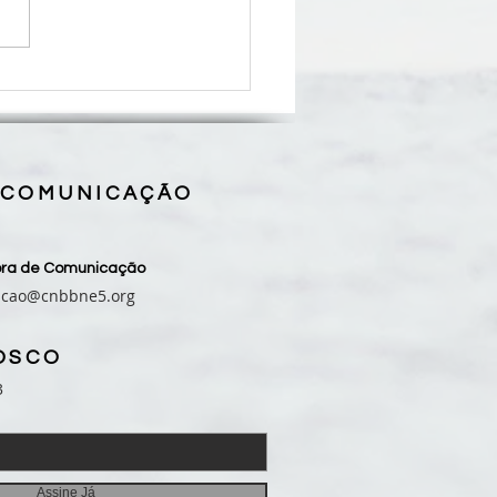
lança Diretrizes Gerais
ção Evangelizadora 2026-
e reforça chamado à
rsão missionária da Igreja
asil
 COMUNICAÇÃO
sora de Comunicação
acao@cnbbne5.org
OSCO
3
Assine Já