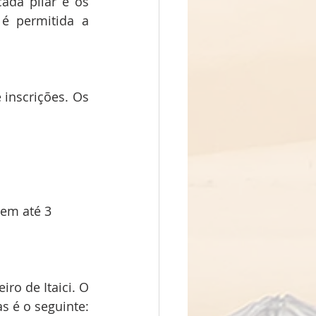
ada pilar e os 
é permitida a 
inscrições. Os 
 em até 3 
o de Itaici. O 
s é o seguinte: