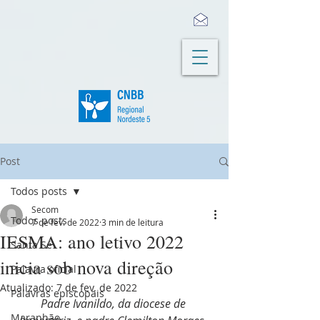
Post
Todos posts
Secom
Todos posts
7 de fev. de 2022
3 min de leitura
IESMA: ano letivo 2022
Santa Sé
inicia sob nova direção
Palavra oficial
Atualizado:
7 de fev. de 2022
Palavras episcopais
Padre Ivanildo, da diocese de 
Maranhão