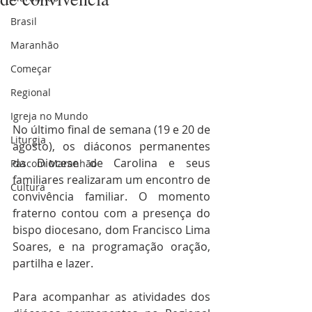
Brasil
Maranhão
Começar
Regional
Igreja no Mundo
No último final de semana (19 e 20 de 
Liturgia
agosto), os diáconos permanentes 
da Diocese de Carolina e seus 
Pascom Maranhão
familiares realizaram um encontro de 
Cultura
convivência familiar. O momento 
fraterno contou com a presença do 
bispo diocesano, dom Francisco Lima 
Soares, e na programação oração, 
partilha e lazer.
Para acompanhar as atividades dos 