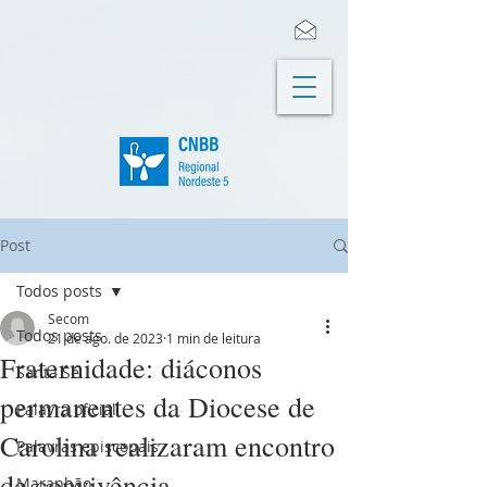
Post
Todos posts
Secom
Todos posts
21 de ago. de 2023
1 min de leitura
Fraternidade: diáconos
Santa Sé
permanentes da Diocese de
Palavra oficial
Carolina realizaram encontro
Palavras episcopais
de convivência
Maranhão