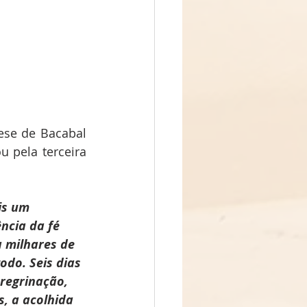
se de Bacabal 
 pela terceira 
is um 
ncia da fé 
 milhares de 
do. Seis dias 
regrinação, 
, a acolhida 