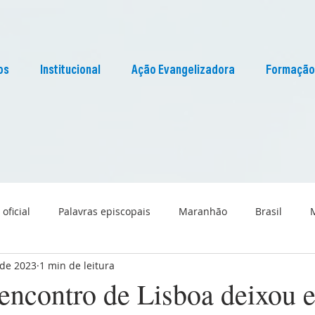
os
Institucional
Ação Evangelizadora
Formação
 oficial
Palavras episcopais
Maranhão
Brasil
 de 2023
1 min de leitura
Liturgia
Pascom Maranhão
Cultura
encontro de Lisboa deixou e