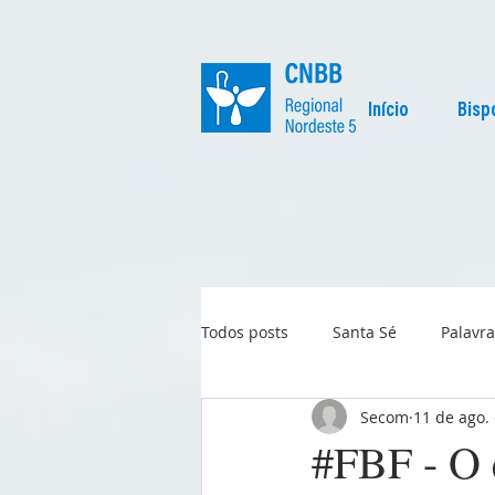
Início
Bisp
Todos posts
Santa Sé
Palavra
Secom
11 de ago.
Regional
Igreja no Mundo
#FBF - O 