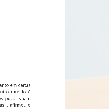
nto em certas 
outro mundo é 
os povos voam 
!”, afirmou o 