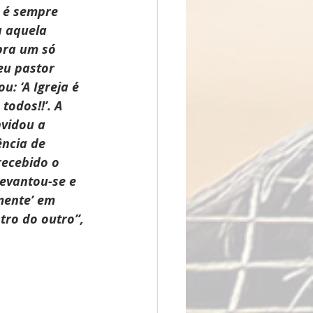
 é sempre 
 aquela 
pra um só 
eu pastor 
ou: ‘A Igreja é 
todos!!’. A 
vidou a 
ência de 
recebido o 
levantou-se e 
ente’ em 
tro do outro”, 