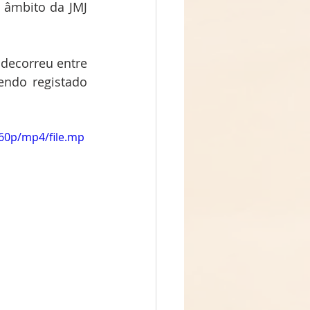
 âmbito da JMJ 
decorreu entre 
ndo registado 
60p/mp4/file.mp