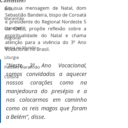
Em sua mensagem de Natal, dom 
Brasil
Sebastião Bandeira, bispo de Coroatá 
Maranhão
e presidente do Regional Nordeste 5 
Começar
da CNBB, propõe reflexão sobre a 
espiritualidade do Natal e chama 
Regional
atenção para a vivência do 3º Ano 
Igreja no Mundo
Vocacional no Brasil.
Liturgia
"Neste 3º Ano Vocacional, 
Pascom Maranhão
somos convidados a aquecer 
Cultura
nossos corações como na 
manjedoura do presépio e a 
nos colocarmos em caminho 
como os reis magos que foram 
a Belém", disse.