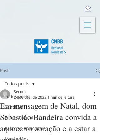
Post
Todos posts
Secom
Todos posts
24 de dez. de 2022
1 min de leitura
Em mensagem de Natal, dom
Santa Sé
Sebastião Bandeira convida a
Palavra oficial
aquecer o coração e a estar a
Palavras episcopais
caminho
Maranhão