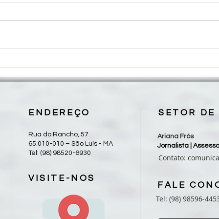
Diocese de Coroatá inicia
São L
Jubileu pelos 50 anos de missão
Fóru
com programação que se
Impac
estenderá até 2027
Trans
ENDEREÇO
SETOR DE
Rua do Rancho, 57
Ariana Frós
65.010-010 – São Luís - MA
Jornalista | Asses
Tel: (98) 98520-6930
Contato:
comunic
VISITE-NOS
FALE CON
Tel: (98) 98596-445