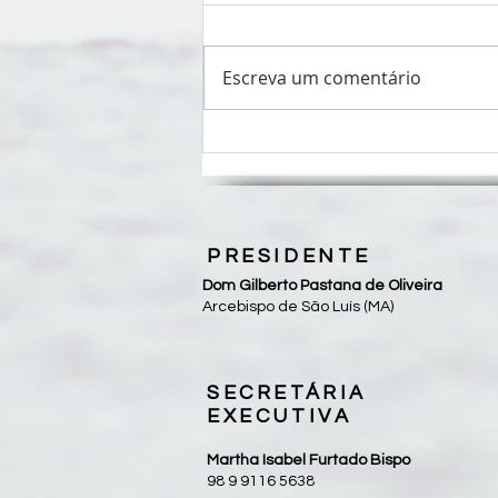
Escreva um comentário
Diocese de Grajaú realiza II
Peregrinação Diocesana de Frei
Alberto neste sábado, 08/08
PRESIDENTE
Dom Gilberto Pastana de Oliveira
Arcebispo de São Luís (MA)
SECRETÁRIA
EXECUTIVA
Martha Isabel Furtado Bispo
98 9 9116 5638