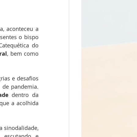
, aconteceu a 
sentes o bispo 
atequética do 
ral
, bem como 
as e desafios 
l de pandemia. 
ade
 dentro da 
que a acolhida 
 sinodalidade, 
 escutando e 