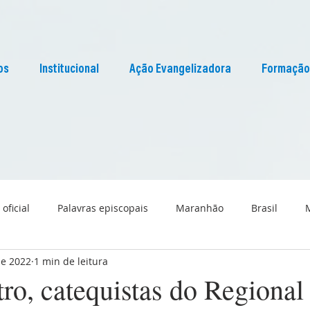
os
Institucional
Ação Evangelizadora
Formação
 oficial
Palavras episcopais
Maranhão
Brasil
de 2022
1 min de leitura
Liturgia
Pascom Maranhão
Cultura
ro, catequistas do Regional