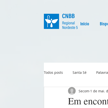
Início
Bisp
Todos posts
Santa Sé
Palavra
Secom
1 de mai. 
Regional
Igreja no Mundo
Em encont