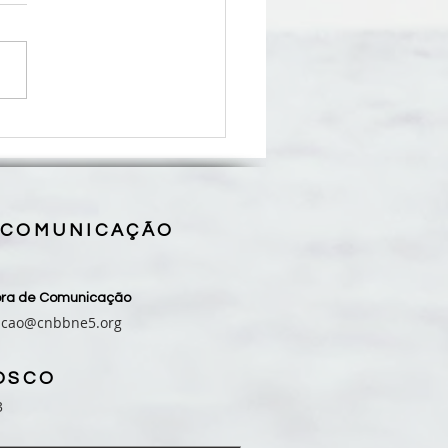
uís recebe reunião do
m Nacional de Combate aos
tos dos Agrotóxicos e
gênicos
 COMUNICAÇÃO
sora de Comunicação
acao@cnbbne5.org
OSCO
3