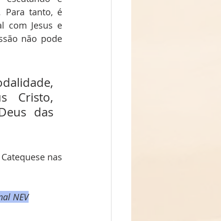
Para tanto, é 
l com Jesus e 
issão não pode 
alidade, 
 Cristo, 
Deus das 
Catequese nas 
nal NEV