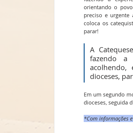
orientando o povo
preciso e urgente 
coloca os catequis
parar!
A Catequese
fazendo a 
acolhendo,
dioceses, pa
Em um segundo mome
dioceses, seguida d
*Com informações e 