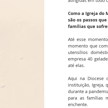
atingidas em todo 
Como a Igreja do 
são os passos que
famílias que sofr
Até esse momento 
momento que começ
utensílios domést
empresa 40 geladei
até elas.
Aqui na Diocese d
instituição, Igreja
durante a pandemia
para as famílias 
enchente.