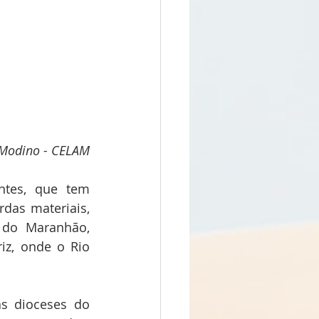
 Modino - CELAM
tes, que tem 
as materiais, 
do Maranhão, 
z, onde o Rio 
s dioceses do 