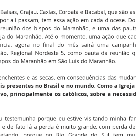
 Balsas, Grajau, Caxias, Coroatá e Bacabal, que são as
 por ali passam, tem essa ação em cada diocese. Do 
a reunião dos bispos do Maranhão, e uma das paut
eja do Maranhão. Até o momento, uma ação que cada
ência, agora no final do mês sairá uma campanh
hão, Regional Nordeste 5, como pauta da reunião q
ispos do Maranhão em São Luís do Maranhão.
is presentes no Brasil e no mundo. Como a Igreja 
vo, principalmente os católicos, sobre a necessid
u testemunha porque eu estive visitando minha famí
, e de fato lá a perda é muito grande, com perda de
afetando, porque no Rio Grande do Sul tem mui