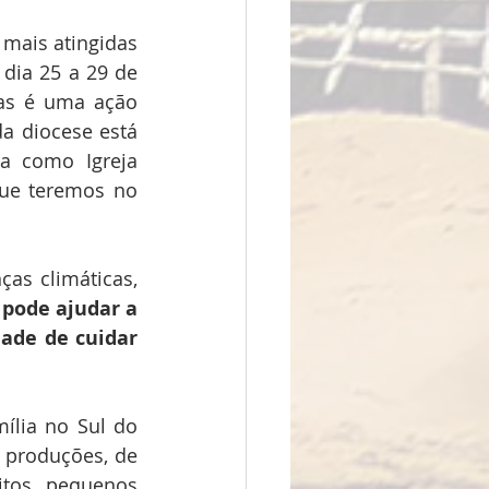
 mais atingidas 
dia 25 a 29 de 
as é uma ação 
 diocese está 
a como Igreja 
ue teremos no 
A gente vê que as enchentes e as secas, em consequências das mudanças climáticas, 
pode ajudar a 
ade de cuidar 
lia no Sul do 
 produções, de 
tos pequenos 