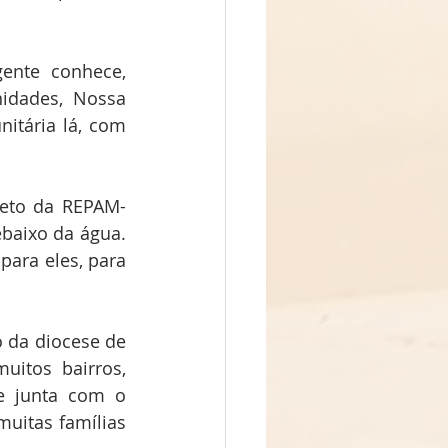
ente conhece, 
dades, Nossa 
tária lá, com 
jeto da REPAM-
baixo da água. 
ara eles, para 
 da diocese de 
itos bairros, 
e junta com o 
uitas famílias 