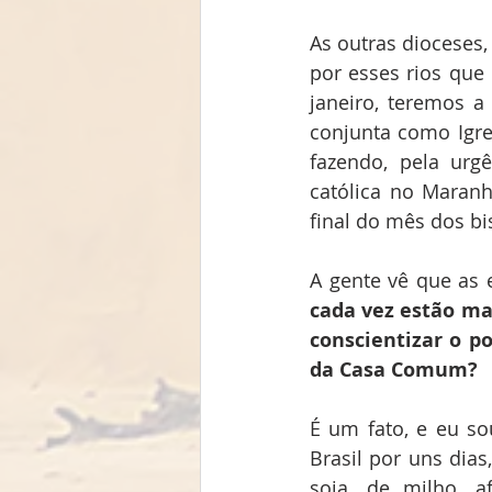
As outras dioceses,
por esses rios que
janeiro, teremos 
conjunta como Igr
fazendo, pela urg
católica no Maran
final do mês dos b
cada vez estão ma
conscientizar o po
da Casa Comum?
É um fato, e eu so
Brasil por uns dias
soja, de milho, 