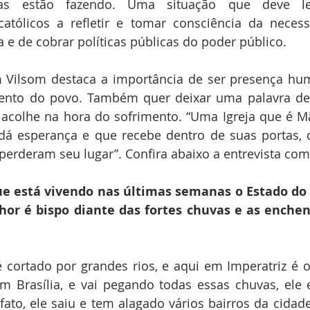
das estão fazendo. Uma situação que deve le
católicos a refletir e tomar consciência da neces
 e de cobrar políticas públicas do poder público.
 Vilsom destaca a importância de ser presença huma
ento do povo. Também quer deixar uma palavra de 
 acolhe na hora do sofrimento. “Uma Igreja que é Mã
dá esperança e que recebe dentro de suas portas, d
perderam seu lugar”. Confira abaixo a entrevista com
ue está vivendo nas últimas semanas o Estado do
hor é bispo diante das fortes chuvas e as enchen
cortado por grandes rios, e aqui em Imperatriz é o 
 Brasília, e vai pegando todas essas chuvas, ele e
fato, ele saiu e tem alagado vários bairros da cidade 