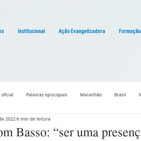
os
Institucional
Ação Evangelizadora
Formação
 oficial
Palavras episcopais
Maranhão
Brasil
 de 2022
6 min de leitura
Liturgia
Pascom Maranhão
Cultura
m Basso: “ser uma presenç