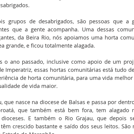
sabrigados.
dois grupos de desabrigados, são pessoas que a g
ntes que a gente acompanha. Uma dessas comuni
ntes, da Beira Rio, nós apoiamos uma horta comuni
ea grande, e ficou totalmente alagada.
s o ano passado, inclusive como apoio de um pro
de Imperatriz, essas hortas comunitárias está tudo de
iência de horta comunitária, para uma vida melhor p
ualidade de vida maior.
, que nasce na diocese de Balsas e passa por dentro
oroatá, que também está bem fora, tem alagado mu
s dioceses. E também o Rio Grajau, que depois s
têm crescido bastante e saído dos seus leitos. São m