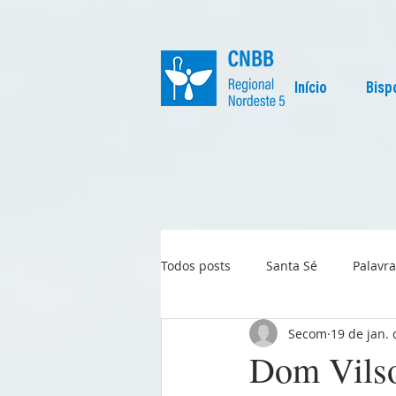
Início
Bisp
Todos posts
Santa Sé
Palavra
Secom
19 de jan.
Regional
Igreja no Mundo
Dom Vilso