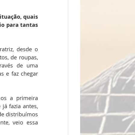
tuação, quais 
o para tantas 
triz, desde o 
s, de roupas, 
través de uma 
s e faz chegar 
os a primeira 
á fazia antes, 
 distribuímos 
te, veio essa 