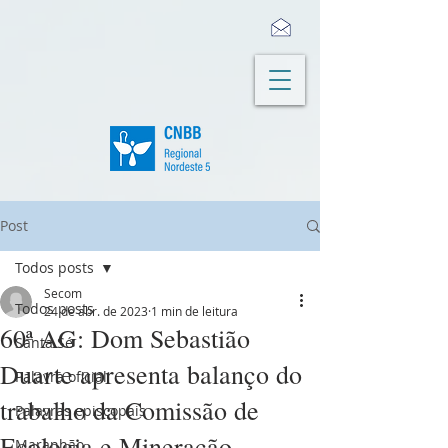
Post
Todos posts
Secom
Todos posts
24 de abr. de 2023
1 min de leitura
60ª AG: Dom Sebastião
Santa Sé
Duarte apresenta balanço do
Palavra oficial
trabalho da Comissão de
Palavras episcopais
Ecologia e Mineração
Maranhão