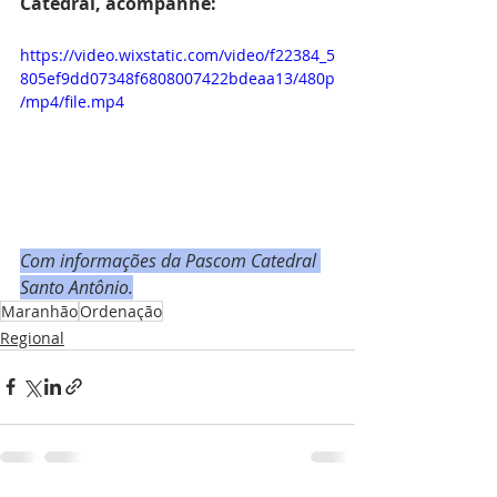
Catedral, acompanhe:
https://video.wixstatic.com/video/f22384_5
805ef9dd07348f6808007422bdeaa13/480p
/mp4/file.mp4
Com informações da Pascom Catedral 
Santo Antônio.
Maranhão
Ordenação
Regional