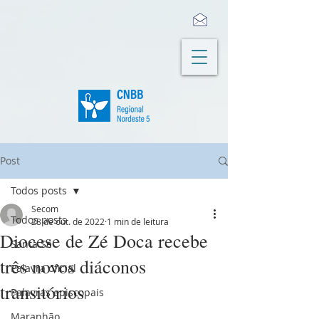
Post
Todos posts
Secom
Todos posts
28 de out. de 2022
1 min de leitura
Diocese de Zé Doca recebe
Santa Sé
três novos diáconos
Palavra oficial
transitórios
Palavras episcopais
Maranhão