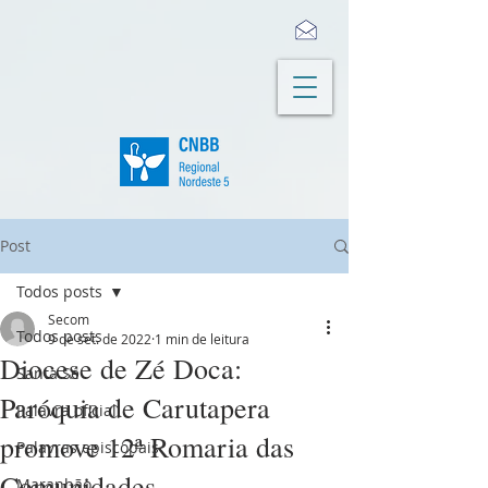
Post
Todos posts
Secom
Todos posts
9 de set. de 2022
1 min de leitura
Diocese de Zé Doca:
Santa Sé
Paróquia de Carutapera
Palavra oficial
promove 12ª Romaria das
Palavras episcopais
Comunidades
Maranhão