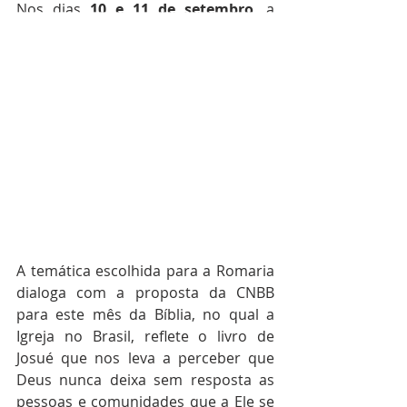
Nos dias 
10 e 11 de setembro
, a 
Paróquia de São Sebastião, na cidade 
de Carutapera, realiza a 12ª edição da 
Romaria das Comunidades, e será 
um momento de encontro e 
celebração de movimentos, pastorais 
e ministérios. A Romaria terá como 
tema: “Terra de Deus, Terra de 
Irmãos!” e o Lema: “O Senhor teu 
Deus, estará contigo por onde quer 
que vás”.
A temática escolhida para a Romaria 
dialoga com a proposta da CNBB 
para este mês da Bíblia, no qual a 
Igreja no Brasil, reflete o livro de 
Josué que nos leva a perceber que 
Deus nunca deixa sem resposta as 
pessoas e comunidades que a Ele se 