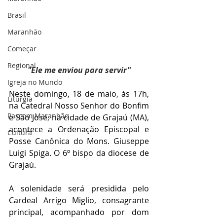
Brasil
Maranhão
Começar
Regional
"Ele me enviou para servir"
Igreja no Mundo
Neste domingo, 18 de maio, às 17h, 
Liturgia
na Catedral Nosso Senhor do Bonfim 
Pascom Maranhão
e São José, na cidade de Grajaú (MA), 
acontece a Ordenação Episcopal e 
Cultura
Posse Canônica do Mons. Giuseppe 
Luigi Spiga. O 6º bispo da diocese de 
Grajaú.
A solenidade será presidida pelo 
Cardeal Arrigo Miglio, consagrante 
principal, acompanhado por dom 