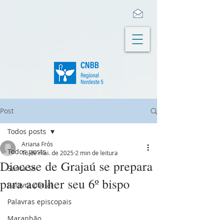
Post
Todos posts
Ariana Frós
Todos posts
16 de mai. de 2025
2 min de leitura
Diocese de Grajaú se prepara
Santa Sé
para acolher seu 6º bispo
Palavra oficial
Palavras episcopais
Maranhão