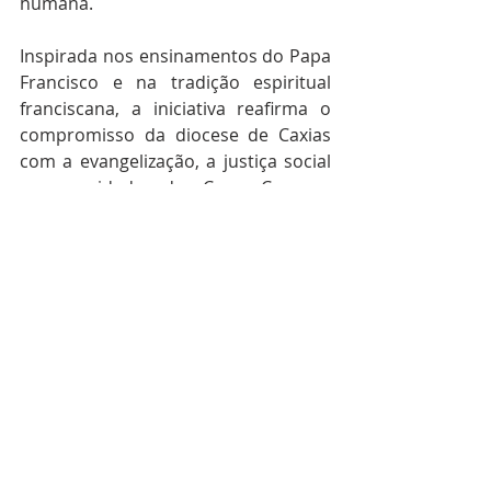
humana.
Inspirada nos ensinamentos do Papa 
Francisco e na tradição espiritual 
franciscana, a iniciativa reafirma o 
compromisso da diocese de Caxias 
com a evangelização, a justiça social 
e o cuidado da Casa Comum, 
convidando todos os fiéis a 
assumirem uma espiritualidade 
ecológica capaz de transformar a 
sociedade e proteger a criação de 
Deus.
A expectativa da organização é reunir 
um grande número de peregrinos 
em uma experiência de fé, 
fraternidade e compromisso 
missionário, celebrando os 800 anos 