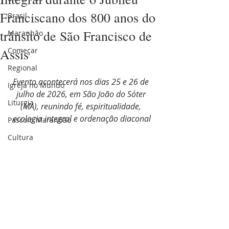
Franciscano dos 800 anos do
Brasil
trânsito de São Francisco de
Maranhão
Assis
Começar
Regional
Evento acontecerá nos dias 25 e 26 de 
Igreja no Mundo
julho de 2026, em São João do Sóter 
Liturgia
(MA), reunindo fé, espiritualidade, 
ecologia integral e ordenação diaconal
Pascom Maranhão
Cultura