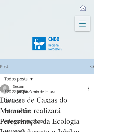
Post
Todos posts
Secom
Todos posts
11 de jun.
3 min de leitura
Diocese de Caxias do
Santa Sé
Maranhão realizará
Palavra oficial
Peregrinação da Ecologia
Palavras episcopais
Integral durante o Jubileu
Maranhão