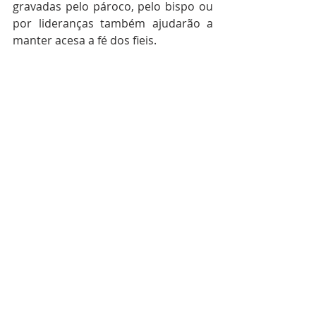
gravadas pelo pároco, pelo bispo ou 
por lideranças também ajudarão a 
manter acesa a fé dos fieis.
9. Aproveite a oportunidade para 
reforçar as equipes. 
Não é momento 
de trabalhar sozinho!
 Divida, escale, 
partilhe, ensine… e encontre novas 
pessoas que poderão também fazer 
parte da Pascom.
É tempo de criatividade. Abramo-nos 
ao Espírito e peçamos os seus dons!
(Foto: CNBB) 