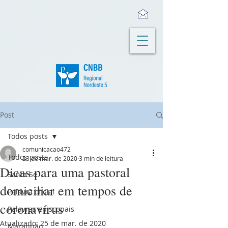
Post
Todos posts
comunicacao472
Todos posts
23 de mar. de 2020
3 min de leitura
Dicas para uma pastoral
Santa Sé
domiciliar em tempos de
Palavra oficial
coronavírus
Palavras episcopais
Atualizado:
25 de mar. de 2020
Maranhão