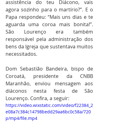
assistência do teu Diácono, vais 
agora sozinho para o martírio?”. E o 
Papa respondeu: “Mais uns dias e te 
aguarda uma coroa mais bonita!”. 
São Lourenço era também 
responsável pela administração dos 
bens da Igreja que sustentava muitos 
necessitados.
Dom Sebastião Bandeira, bispo de 
Coroatá, presidente da CNBB 
Maranhão, enviou mensagem aos 
diáconos nesta festa de São 
Lourenço. Confira, a seguir:
https://video.wixstatic.com/video/f22384_2
e08a7c384c14798bedd29aa6bc0c58a/720
p/mp4/file.mp4