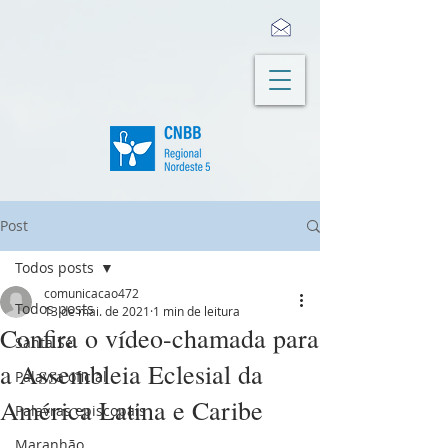
Post
Todos posts
comunicacao472
Todos posts
13 de mai. de 2021
1 min de leitura
Confira o vídeo-chamada para
Santa Sé
a Assembleia Eclesial da
Palavra oficial
América Latina e Caribe
Palavras episcopais
Maranhão