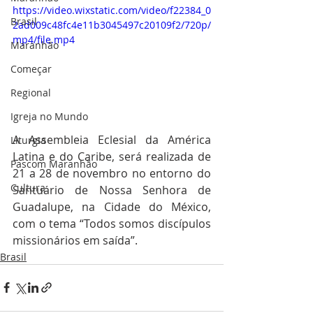
https://video.wixstatic.com/video/f22384_0
Brasil
2ad009c48fc4e11b3045497c20109f2/720p/
mp4/file.mp4
Maranhão
Começar
Regional
Igreja no Mundo
A Assembleia Eclesial da América 
Liturgia
Latina e do Caribe, será realizada de 
Pascom Maranhão
21 a 28 de novembro no entorno do 
Cultura
Santuário de Nossa Senhora de 
Guadalupe, na Cidade do México, 
com o tema “Todos somos discípulos 
missionários em saída”.
Brasil