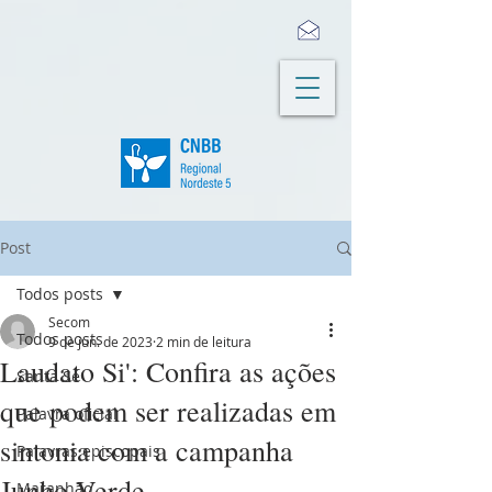
Post
Todos posts
Secom
Todos posts
9 de jun. de 2023
2 min de leitura
Laudato Si': Confira as ações
Santa Sé
que podem ser realizadas em
Palavra oficial
sintonia com a campanha
Palavras episcopais
Junho Verde
Maranhão