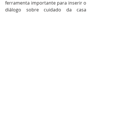
ferramenta importante para inserir o 
diálogo sobre cuidado da casa 
comum nas comunidades (o 
documentário está disponível 
gratuitamente no YouTube).
CNBBNacional
LaudatoSi
Brasil
Posts recentes
Ver tudo