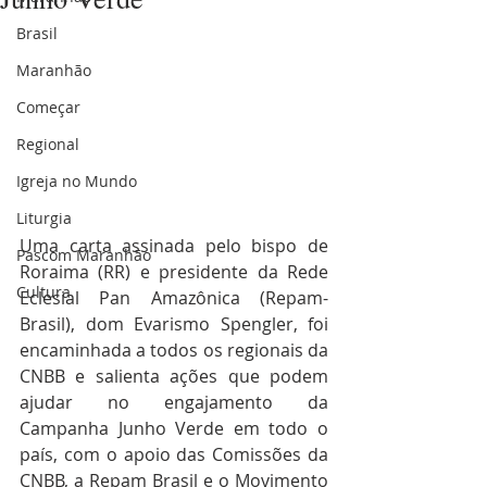
Brasil
Maranhão
Começar
Regional
Igreja no Mundo
Liturgia
Uma carta assinada pelo bispo de 
Pascom Maranhão
Roraima (RR) e presidente da Rede 
Cultura
Eclesial Pan Amazônica (Repam-
Brasil), dom Evarismo Spengler, foi 
encaminhada a todos os regionais da 
CNBB e salienta ações que podem 
ajudar no engajamento da 
Campanha Junho Verde em todo o 
país, com o apoio das Comissões da 
CNBB, a Repam Brasil e o Movimento 