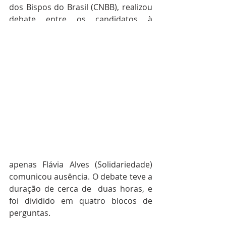
dos Bispos do Brasil (CNBB), realizou 
debate entre os candidatos à 
Prefeitura de São Luís. 
O evento aconteceu no auditório da 
Faculdade Católica do Maranhão 
(antigo IESMA), com a presença de 
quatro, dos oito candidatos ao cargo 
de prefeito da cidade de São Luís, a 
saber: Welligton do Curso (NOVO), 
Franklin Douglas (PSOL), Yglésio 
Moises (PRTB) e Saulo Arcangeli 
(PSTU). Os demais candidatos, 
apenas Flávia Alves (Solidariedade) 
comunicou ausência. 
O debate teve a 
duração de cerca de  duas horas, e 
foi dividido em quatro blocos de 
perguntas.