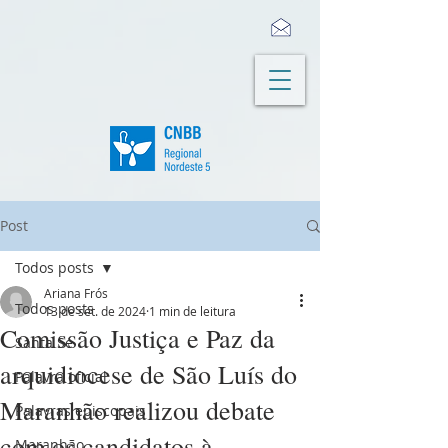
Post
Todos posts
Ariana Frós
Todos posts
13 de set. de 2024
1 min de leitura
Comissão Justiça e Paz da
Santa Sé
arquidiocese de São Luís do
Palavra oficial
Maranhão realizou debate
Palavras episcopais
com os candidatos à
Maranhão