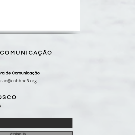
se de Grajaú realiza II
rinação Diocesana de Frei
to neste sábado, 08/08
 COMUNICAÇÃO
sora de Comunicação
acao@cnbbne5.org
OSCO
3
Assine Já