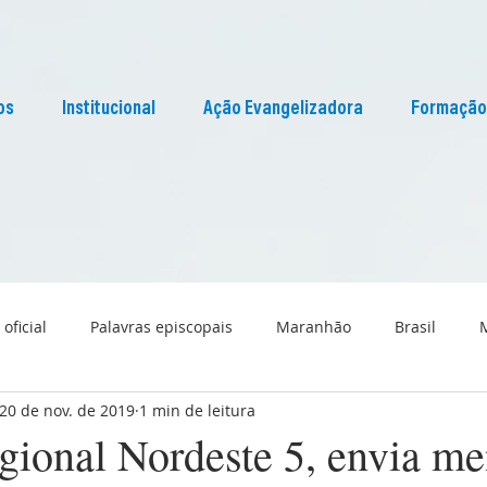
os
Institucional
Ação Evangelizadora
Formação
 oficial
Palavras episcopais
Maranhão
Brasil
20 de nov. de 2019
1 min de leitura
Liturgia
Pascom Maranhão
Cultura
onal Nordeste 5, envia m