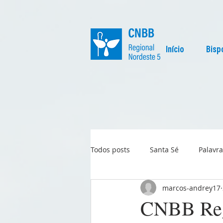
Início
Bisp
Todos posts
Santa Sé
Palavra
marcos-andrey17
Regional
Igreja no Mundo
CNBB Regi