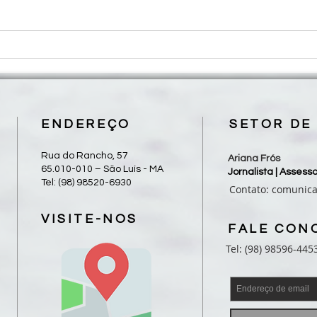
Roteiro para Celebração da
Dioce
Palavra - 19º Domingo do
Pereg
Tempo Comum
Alber
ENDEREÇO
SETOR DE
Rua do Rancho, 57
Ariana Frós
65.010-010 – São Luís - MA
Jornalista | Asses
Tel: (98) 98520-6930
Contato:
comunic
VISITE-NOS
FALE CON
Tel: (98) 98596-445