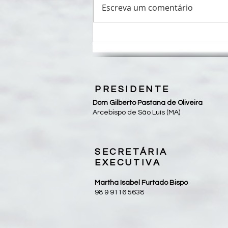
Escreva um comentário
Pastorais sociais unem forças em
Fórum Nacional da CEPAST-
CNBB
PRESIDENTE
Dom Gilberto Pastana de Oliveira
Arcebispo de São Luís (MA)
SECRETÁRIA
EXECUTIVA
Martha Isabel Furtado Bispo
98 9 9116 5638