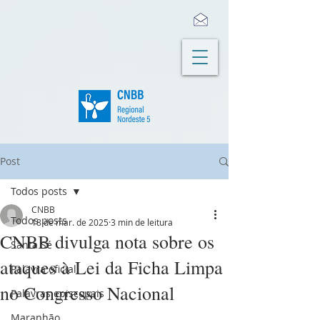
Post
Todos posts
CNBB
Todos posts
18 de mar. de 2025
3 min de leitura
CNBB divulga nota sobre os
Santa Sé
ataques à Lei da Ficha Limpa
Palavra oficial
no Congresso Nacional
Palavras episcopais
Maranhão