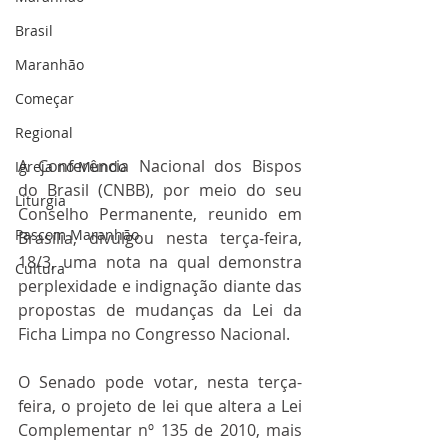
Brasil
Maranhão
Começar
Regional
A Conferência Nacional dos Bispos 
Igreja no Mundo
do Brasil (CNBB), por meio do seu 
Liturgia
Conselho Permanente, reunido em 
Pascom Maranhão
Brasília, divulgou nesta terça-feira, 
18/3, uma nota na qual demonstra 
Cultura
perplexidade e indignação diante das 
propostas de mudanças da Lei da 
Ficha Limpa no Congresso Nacional.
O Senado pode votar, nesta terça-
feira, o projeto de lei que altera a Lei 
Complementar nº 135 de 2010, mais 