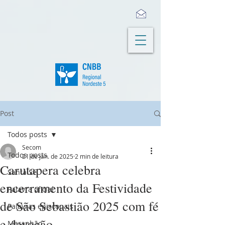
Post
Todos posts
Secom
Todos posts
21 de jan. de 2025
2 min de leitura
Carutapera celebra
Santa Sé
encerramento da Festividade
Palavra oficial
de São Sebastião 2025 com fé
Palavras episcopais
e devoção
Maranhão