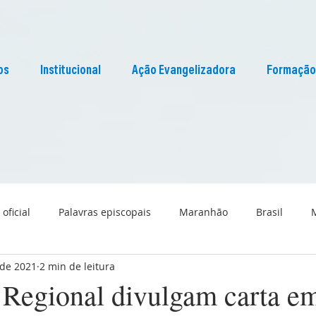
os
Institucional
Ação Evangelizadora
Formação
 oficial
Palavras episcopais
Maranhão
Brasil
 de 2021
2 min de leitura
Liturgia
Pascom Maranhão
Cultura
 Regional divulgam carta e