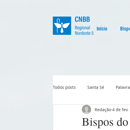
Início
Bisp
Todos posts
Santa Sé
Palavra
Redação
4 de fev.
Regional
Igreja no Mundo
Bispos do