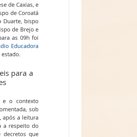
e de Caxias, e 
spo de Coroatá 
Duarte, bispo 
ispo de Brejo e 
ara as 09h foi 
dio Educadora 
 estado.
is para a 
es
e o contexto 
comentada, sob 
após a leitura 
 a respeito do 
 decretos que 