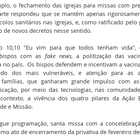
lo, o fechamento das igrejas para missas com prese
rte respondeu que se mantém apenas rigorosamen
olos sanitários nas igrejas, e, como ratificado pelo p
o de novos decretos nesse sentido. 
o 10,10 "Eu vim para que todos tenham vida", e
bispos com as 
fake news, 
a politização das
vaci
no país.  Os bispos defendem e incentivam a vacina
udo dos mais vulneráveis, e atenção para as al
 famílias, que ganharam grande impulso com as i
icação, por meio das tecnologias, nas comunidades
contexto, a vivência dos quatro pilares da Ação Ev
ade e Missão. 
segue programação, santa missa com a concelebraçã
omo ato de encerramento da privativa de fevereiro de