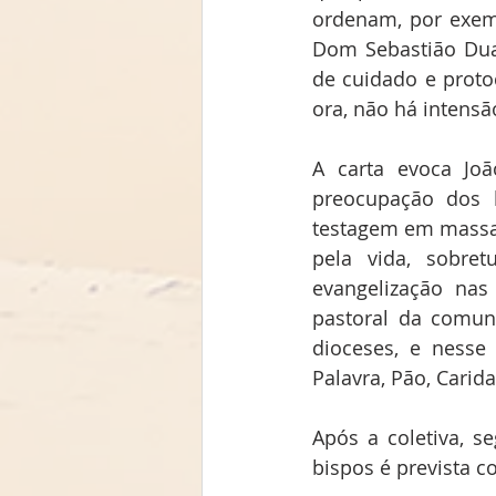
ordenam, por exemp
Dom Sebastião Dua
de cuidado e protoc
ora, não há intensã
A carta evoca Joã
preocupação dos 
testagem em massa 
pela vida, sobret
evangelização nas
pastoral da comun
dioceses, e nesse 
Palavra, Pão, Carid
Após a coletiva, 
bispos é prevista c