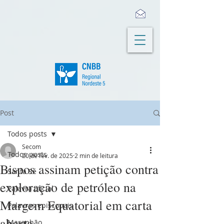
Post
Todos posts
Secom
Todos posts
20 de fev. de 2025
2 min de leitura
Bispos assinam petição contra
Santa Sé
exploração de petróleo na
Palavra oficial
Margem Equatorial em carta
Palavras episcopais
aberta
Maranhão