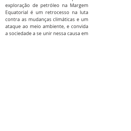
exploração de petróleo na Margem 
Equatorial é um retrocesso na luta 
contra as mudanças climáticas e um 
ataque ao meio ambiente, e convida 
a sociedade a se unir nessa causa em 
defesa do futuro do planeta.
Você também pode assinar a carta 
clique 
AQUI
 e participe e fortaleça 
este grito. 
Brasil
Posts recentes
Ver tudo