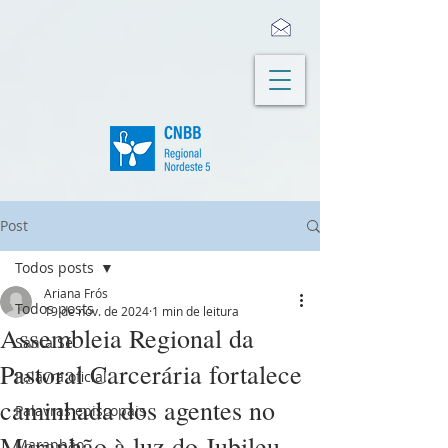
Post
Todos posts
Ariana Frós
Todos posts
19 de nov. de 2024
1 min de leitura
Assembleia Regional da
Santa Sé
Pastoral Carcerária fortalece
Palavra oficial
caminhada dos agentes no
Palavras episcopais
Maranhão à luz do Jubileu
Maranhão